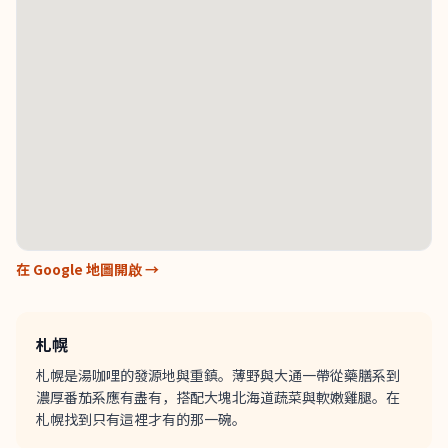
在 Google 地圖開啟 →
札幌
札幌是湯咖哩的發源地與重鎮。薄野與大通一帶從藥膳系到
濃厚番茄系應有盡有，搭配大塊北海道蔬菜與軟嫩雞腿。在
札幌找到只有這裡才有的那一碗。