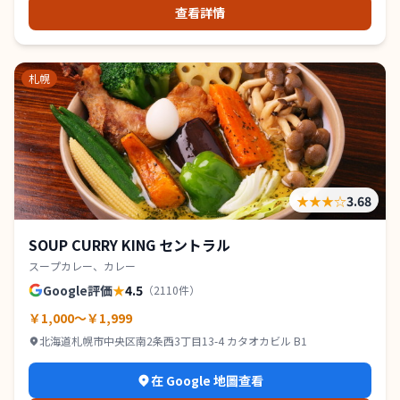
查看詳情
札幌
★★★
☆
3.68
SOUP CURRY KING セントラル
スープカレー、カレー
Google評価
★
4.5
（
2110
件）
￥1,000～￥1,999
北海道札幌市中央区南2条西3丁目13-4 カタオカビル B1
在 Google 地圖查看