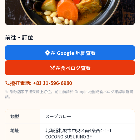
前往・訂位
在 Google 地圖查看
在食べログ查看
撥打電話
:
+81 11-596-6980
※ 部分店家不接受線上訂位。前往前請於 Google 地圖或食べログ確認最新資
訊。
類型
スープカレー
地址
北海道札幌市中央区南4条西4-1-1
COCONO SUSUKINO 3F