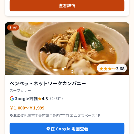
查看詳情
札幌
★★★
☆
3.68
ベンベラ・ネットワークカンパニー
スープカレー
Google評価
★
4.3
（
243
件）
￥1,000～￥1,999
北海道札幌市中央区南二条西7丁目 エムズスペース 1F
在 Google 地圖查看