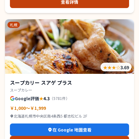
查看詳情
札幌
★★★
☆
3.69
スープカリー スアゲ プラス
スープカレー
Google評価
★
4.3
（
5781
件）
￥1,000～￥1,999
北海道札幌市中央区南4条西5 都志松ビル 2F
在 Google 地圖查看