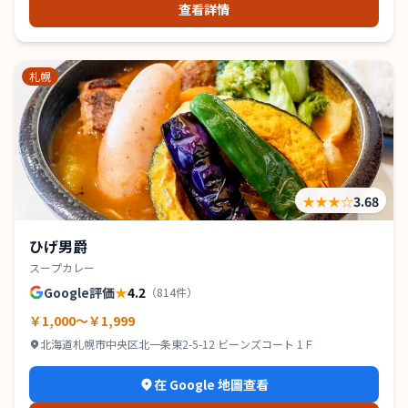
查看詳情
札幌
★★★
☆
3.68
ひげ男爵
スープカレー
Google評価
★
4.2
（
814
件）
￥1,000～￥1,999
北海道札幌市中央区北一条東2-5-12 ビーンズコート 1Ｆ
在 Google 地圖查看