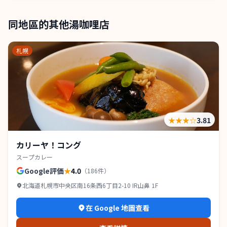
同地區的其他湯咖哩店
札幌
★★★
☆
3.81
カリーヤ！コング
スープカレー
Google評価
★
4.0
（
186
件）
北海道札幌市中央区南16条西6丁目2-10 IR山鼻 1F
在 Google 地圖查看