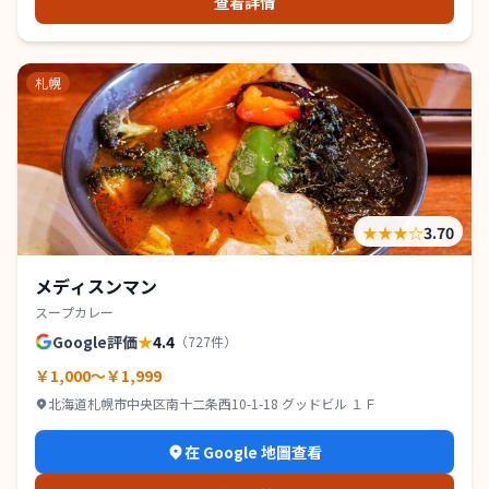
查看詳情
札幌
★★★
☆
3.70
メディスンマン
スープカレー
Google評価
★
4.4
（
727
件）
￥1,000～￥1,999
北海道札幌市中央区南十二条西10-1-18 グッドビル １Ｆ
在 Google 地圖查看