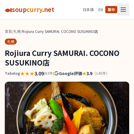
🍛
soup
curry
.net
日本語
EN
繁中
首頁
/
札幌
/
Rojiura Curry SAMURAI. COCONO SUSUKINO店
札幌
Rojiura Curry SAMURAI. COCONO
SUSUKINO店
★★★
3.09
Google評価
★
3.9
Tabelog
(
63
件)
（
145
件）