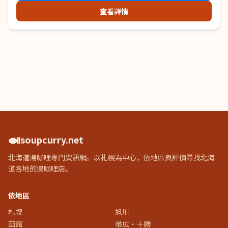
查看詳情
🍛
soupcurry.net
北海道湯咖哩專門資訊網。以札幌為中心，依地區與評價尋找北海
道各地的湯咖哩店。
依地區
札幌
旭川
函館
帯広・十勝