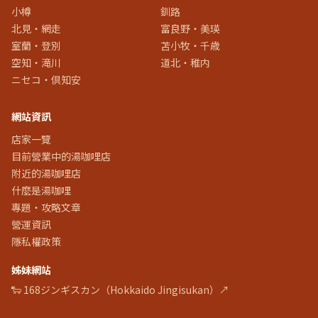
小樽
釧路
北見・網走
富良野・美瑛
室蘭・登別
苫小牧・千歳
空知・滝川
道北・稚内
ニセコ・倶知安
網站資訊
店家一覽
目前營業中的湯咖哩店
附近的湯咖哩店
什麼是湯咖哩
專題・攻略文章
營運資訊
隱私權政策
姊妹網站
🐑 168ジンギスカン（Hokkaido Jingisukan）↗