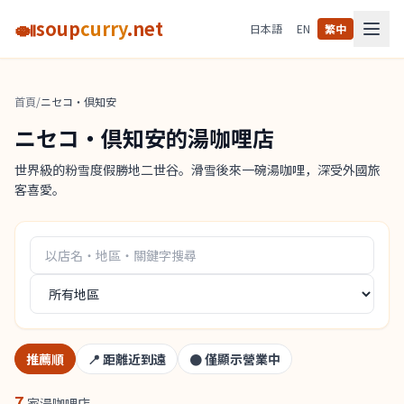
🍛
soup
curry
.net
日本語
EN
繁中
首頁
/
ニセコ・倶知安
ニセコ・倶知安的湯咖哩店
世界級的粉雪度假勝地二世谷。滑雪後來一碗湯咖哩，深受外國旅
客喜愛。
推薦順
📍
距離近到遠
●
僅顯示營業中
7
家湯咖哩店