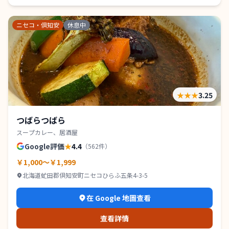
ニセコ・倶知安
休息中
★★★
3.25
つばらつばら
スープカレー、居酒屋
Google評価
★
4.4
（
562
件）
￥1,000～￥1,999
北海道虻田郡倶知安町ニセコひらふ五条4-3-5
在 Google 地圖查看
查看詳情