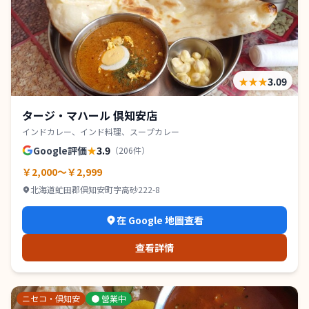
★★★
3.09
タージ・マハール 倶知安店
インドカレー、インド料理、スープカレー
Google評価
★
3.9
（
206
件）
￥2,000～￥2,999
北海道虻田郡倶知安町字高砂222-8
在 Google 地圖查看
查看詳情
ニセコ・倶知安
●
營業中