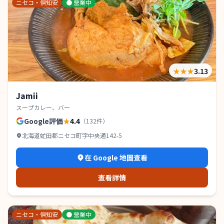
ニセコ・倶知安
●
營業中
★★★
3.13
Jamii
スープカレー、バー
Google評価
★
4.4
（
132
件）
北海道虻田郡ニセコ町字中央通142-5
在 Google 地圖查看
查看詳情
ニセコ・倶知安
●
營業中