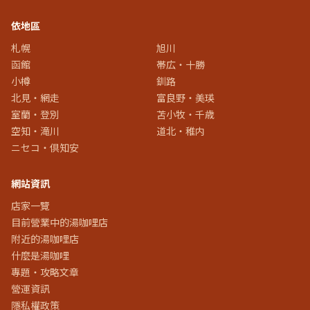
依地區
札幌
旭川
函館
帯広・十勝
小樽
釧路
北見・網走
富良野・美瑛
室蘭・登別
苫小牧・千歳
空知・滝川
道北・稚内
ニセコ・倶知安
網站資訊
店家一覽
目前營業中的湯咖哩店
附近的湯咖哩店
什麼是湯咖哩
專題・攻略文章
營運資訊
隱私權政策