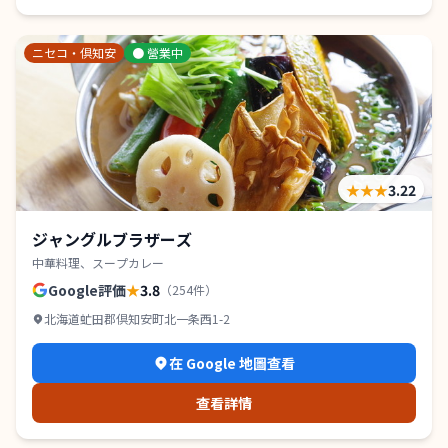
ニセコ・倶知安
●
營業中
★★★
3.22
ジャングルブラザーズ
中華料理、スープカレー
Google評価
★
3.8
（
254
件）
北海道虻田郡倶知安町北一条西1-2
在 Google 地圖查看
查看詳情