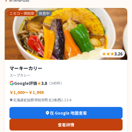
ニセコ・倶知安
休息中
★★★
3.26
マーキーカリー
スープカレー
Google評価
★
3.8
（
349
件）
￥1,000～￥1,999
北海道虻田郡倶知安町北3条西1-13-6
在 Google 地圖查看
查看詳情