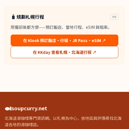
🧳
規劃札幌行程
PR
用餐前後都方便——預訂飯店、當地行程、eSIM 與租車。
在 Klook 預訂飯店・行程・JR Pass・eSIM
↗
在 KKday 查看札幌・北海道行程
↗
🍛
soupcurry.net
北海道湯咖哩專門資訊網。以札幌為中心，依地區與評價尋找北海
道各地的湯咖哩店。