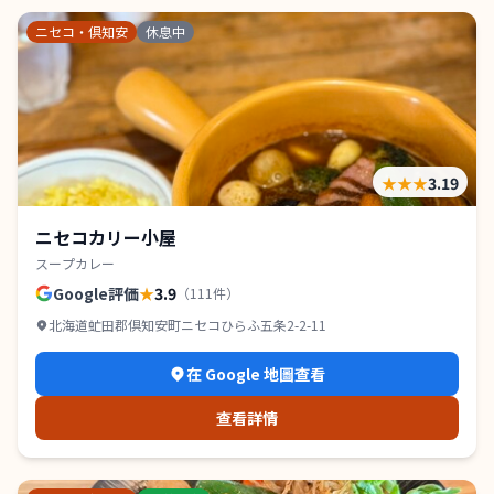
ニセコ・倶知安
休息中
★★★
3.19
ニセコカリー小屋
スープカレー
Google評価
★
3.9
（
111
件）
北海道虻田郡倶知安町ニセコひらふ五条2-2-11
在 Google 地圖查看
查看詳情