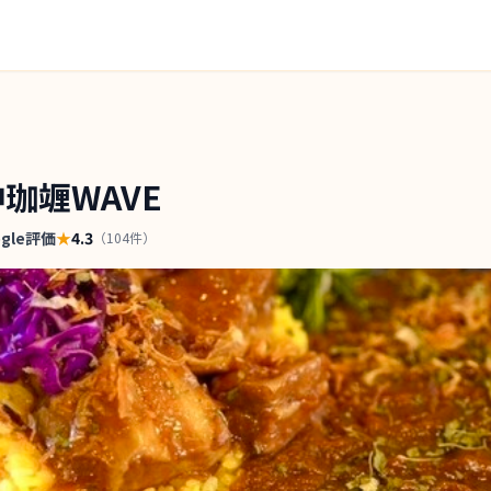
西神珈竰WAVE
ogle評価
★
4.3
（
104
件）