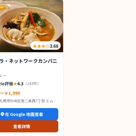
★★★
☆
3.68
ラ・ネットワークカンパニ
レー
gle評価
★
4.3
（
243
件）
0～￥1,999
札幌市中央区南二条西7丁目 エムズ
 1F
在 Google 地圖查看
查看詳情