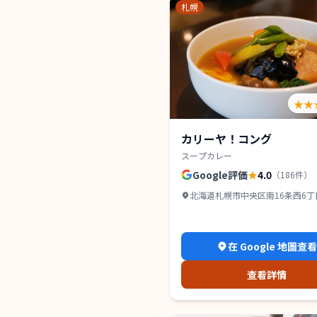
札幌
★★
カリーヤ！コング
スープカレー
Google評価
★
4.0
（
186
件）
北海道札幌市中央区南16条西6丁目2
山鼻 1F
在 Google 地圖查
查看詳情