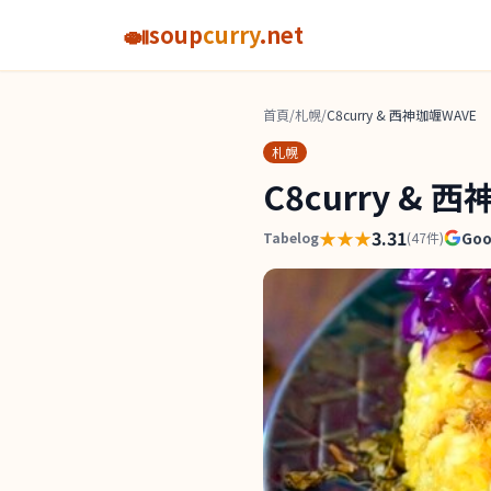
🍛
soup
curry
.net
首頁
/
札幌
/
C8curry & 西神珈竰WAVE
札幌
C8curry & 
★★★
3.31
Go
Tabelog
(
47
件)