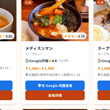
札幌
札幌
★
☆
3.81
★★★
☆
3.70
メディスンマン
スープ
スープカレー
スープカ
Google評価
★
4.4
Goo
（
727
件）
-10 IR
￥1,000～￥1,999
￥1,00
北海道札幌市中央区南十二条西10-1-18 グ
北海道
ッドビル １Ｆ
2F
看
在 Google 地圖查看
查看詳情