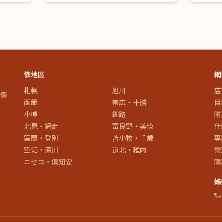
依地區
網
札幌
旭川
店
價
函館
帯広・十勝
目
小樽
釧路
附
北見・網走
富良野・美瑛
什
室蘭・登別
苫小牧・千歳
專
空知・滝川
道北・稚内
營
ニセコ・倶知安
隱
姊
