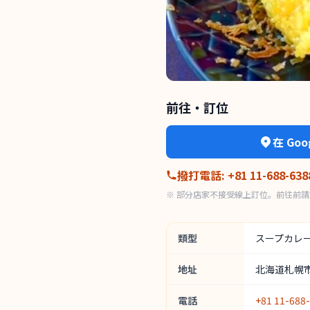
前往・訂位
在 Go
撥打電話
:
+81 11-688-638
※ 部分店家不接受線上訂位。前往前請於
類型
スープカレ
地址
北海道札幌市西
電話
+81 11-688