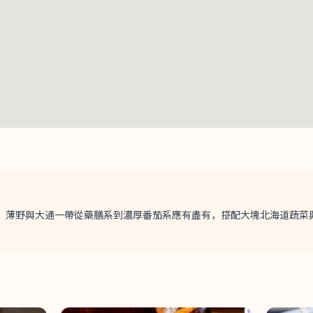
。薄野與大通一帶從藥膳系到濃厚番茄系應有盡有，搭配大塊北海道蔬菜