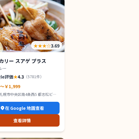
★★★
☆
3.69
カリー スアゲ プラス
レー
gle評価
★
4.3
（
5781
件）
0～￥1,999
札幌市中央区南4条西5 都志松ビル
在 Google 地圖查看
查看詳情