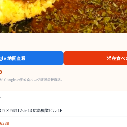
ogle 地圖查看
在食べ
8
 Google 地圖或食べログ確認最新資訊。
ー
区西町12-5-13 広島興業ビル 1F
-6388