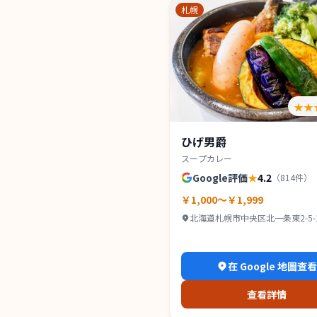
札幌
★★
ひげ男爵
スープカレー
Google評価
★
4.2
（
814
件）
￥1,000～￥1,999
北海道札幌市中央区北一条東2-5-1
ンズコート 1Ｆ
在 Google 地圖查
查看詳情