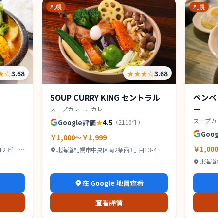
札幌
札幌
★
☆
3.68
★★★
☆
3.68
SOUP CURRY KING セントラル
ベンベ
ー
スープカレー、カレー
スープカ
Google評価
★
4.5
（
2110
件）
Goo
￥1,000～￥1,999
￥1,00
2 ビー
北海道札幌市中央区南2条西3丁目13-4 カ
タオカビル B1
北海道
スペース
看
在 Google 地圖查看
查看詳情