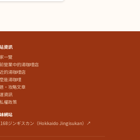
站資訊
家一覽
前營業中的湯咖哩店
近的湯咖哩店
麼是湯咖哩
題・攻略文章
運資訊
私權政策
妹網站
 168ジンギスカン（Hokkaido Jingisukan）↗