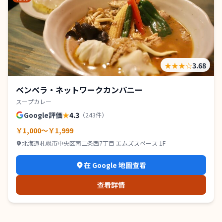
★★★
☆
3.68
ベンベラ・ネットワークカンパニー
スープカレー
Google評価
★
4.3
（
243
件）
￥1,000～￥1,999
北海道札幌市中央区南二条西7丁目 エムズスペース 1F
在 Google 地圖查看
查看詳情