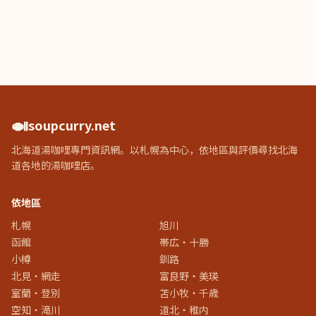
🍛
soupcurry.net
北海道湯咖哩專門資訊網。以札幌為中心，依地區與評價尋找北海
道各地的湯咖哩店。
依地區
札幌
旭川
函館
帯広・十勝
小樽
釧路
北見・網走
富良野・美瑛
室蘭・登別
苫小牧・千歳
空知・滝川
道北・稚内