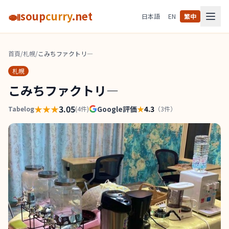
🍛
soup
curry
.net
日本語
EN
繁中
首頁
/
札幌
/
こみちファクトリ―
札幌
こみちファクトリ―
★★★
3.05
Google評価
★
4.3
Tabelog
(
4
件)
（
3
件）