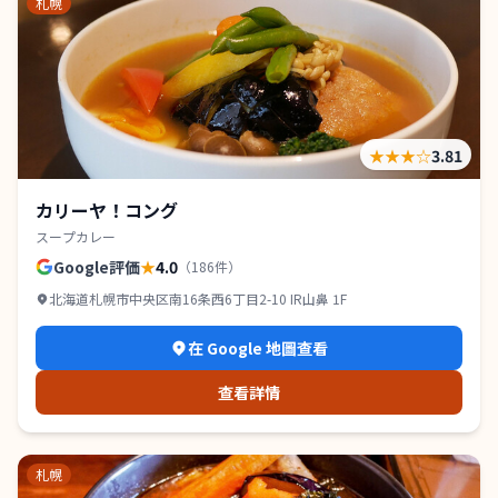
札幌
★★★
☆
3.81
カリーヤ！コング
スープカレー
Google評価
★
4.0
（
186
件）
北海道札幌市中央区南16条西6丁目2-10 IR山鼻 1F
在 Google 地圖查看
查看詳情
札幌