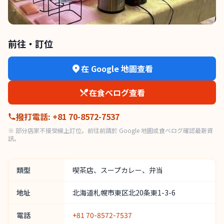
前往・訂位
在 Google 地圖查看
在食べログ查看
撥打電話
:
+81 70-8572-7537
※ 部分店家不接受線上訂位。前往前請於 Google 地圖或食べログ確認最新資
訊。
類型
喫茶店、スープカレー、弁当
地址
北海道札幌市東区北20条東1-3-6
電話
+81 70-8572-7537