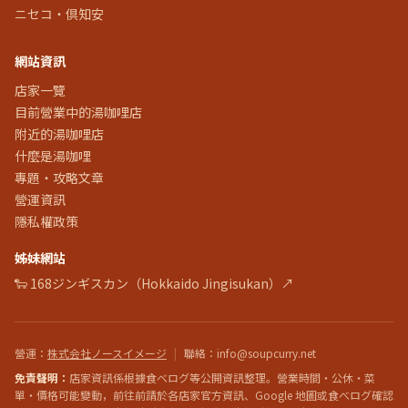
ニセコ・倶知安
網站資訊
店家一覽
目前營業中的湯咖哩店
附近的湯咖哩店
什麼是湯咖哩
專題・攻略文章
營運資訊
隱私權政策
姊妹網站
🐑 168ジンギスカン（Hokkaido Jingisukan）↗
營運
：
株式会社ノースイメージ
|
聯絡
：info@soupcurry.net
免責聲明：
店家資訊係根據食べログ等公開資訊整理。營業時間・公休・菜
單・價格可能變動，前往前請於各店家官方資訊、Google 地圖或食べログ確認