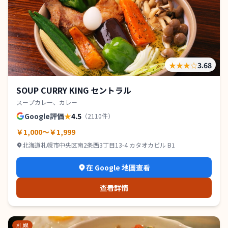
★★★
☆
3.68
SOUP CURRY KING セントラル
スープカレー、カレー
Google評価
★
4.5
（
2110
件）
￥1,000～￥1,999
北海道札幌市中央区南2条西3丁目13-4 カタオカビル B1
在 Google 地圖查看
查看詳情
札幌