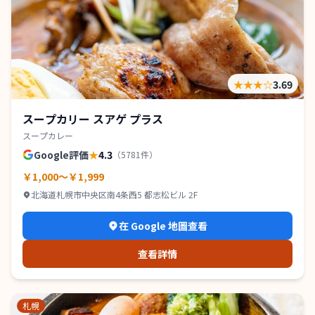
★★★
☆
3.69
スープカリー スアゲ プラス
スープカレー
Google評価
★
4.3
（
5781
件）
￥1,000～￥1,999
北海道札幌市中央区南4条西5 都志松ビル 2F
在 Google 地圖查看
查看詳情
札幌