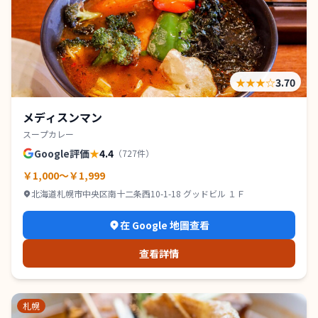
★★★
☆
3.70
メディスンマン
スープカレー
Google評価
★
4.4
（
727
件）
￥1,000～￥1,999
北海道札幌市中央区南十二条西10-1-18 グッドビル １Ｆ
在 Google 地圖查看
查看詳情
札幌