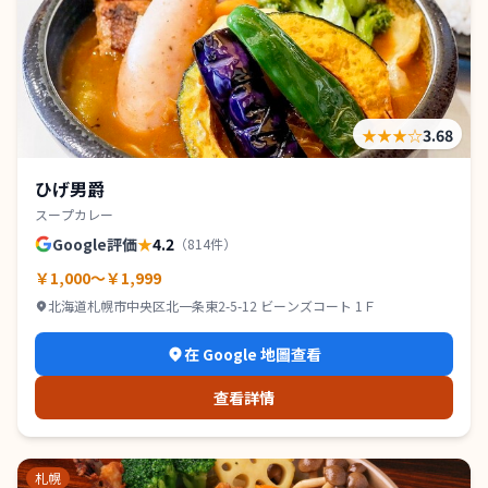
★★★
☆
3.68
ひげ男爵
スープカレー
Google評価
★
4.2
（
814
件）
￥1,000～￥1,999
北海道札幌市中央区北一条東2-5-12 ビーンズコート 1Ｆ
在 Google 地圖查看
查看詳情
札幌