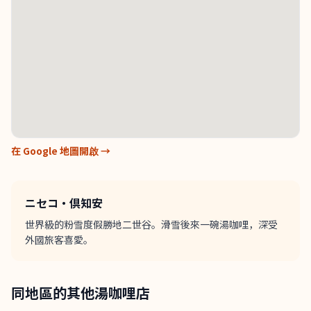
在 Google 地圖開啟 →
ニセコ・倶知安
世界級的粉雪度假勝地二世谷。滑雪後來一碗湯咖哩，深受
外國旅客喜愛。
同地區的其他湯咖哩店