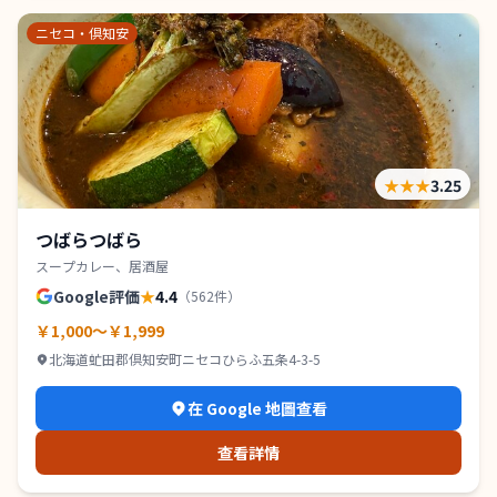
ニセコ・倶知安
★★★
3.25
つばらつばら
スープカレー、居酒屋
Google評価
★
4.4
（
562
件）
￥1,000～￥1,999
北海道虻田郡倶知安町ニセコひらふ五条4-3-5
在 Google 地圖查看
查看詳情