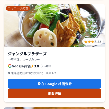
ニセコ・倶知安
★★★
3.22
ジャングルブラザーズ
中華料理、スープカレー
Google評価
★
3.8
（
254
件）
北海道虻田郡倶知安町北一条西1-2
在 Google 地圖查看
查看詳情