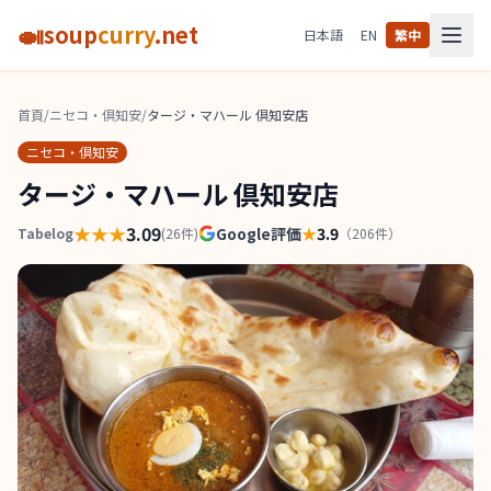
🍛
soup
curry
.net
日本語
EN
繁中
首頁
/
ニセコ・倶知安
/
タージ・マハール 倶知安店
ニセコ・倶知安
タージ・マハール 倶知安店
★★★
3.09
Google評価
★
3.9
Tabelog
(
26
件)
（
206
件）