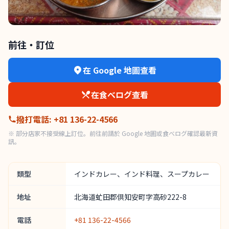
前往・訂位
在 Google 地圖查看
在食べログ查看
撥打電話
:
+81 136-22-4566
※ 部分店家不接受線上訂位。前往前請於 Google 地圖或食べログ確認最新資
訊。
類型
インドカレー、インド料理、スープカレー
地址
北海道虻田郡倶知安町字高砂222-8
電話
+81 136-22-4566