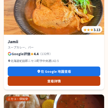
★★★
3.13
Jamii
スープカレー、バー
Google評価
★
4.4
（
132
件）
北海道虻田郡ニセコ町字中央通142-5
在 Google 地圖查看
查看詳情
ニセコ・倶知安