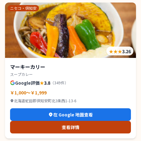
ニセコ・倶知安
★★★
3.26
マーキーカリー
スープカレー
Google評価
★
3.8
（
349
件）
￥1,000～￥1,999
北海道虻田郡倶知安町北3条西1-13-6
在 Google 地圖查看
查看詳情