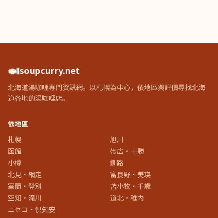
🍛
soupcurry.net
北海道湯咖哩專門資訊網。以札幌為中心，依地區與評價尋找北海
道各地的湯咖哩店。
依地區
札幌
旭川
函館
帯広・十勝
小樽
釧路
北見・網走
富良野・美瑛
室蘭・登別
苫小牧・千歳
空知・滝川
道北・稚内
ニセコ・倶知安