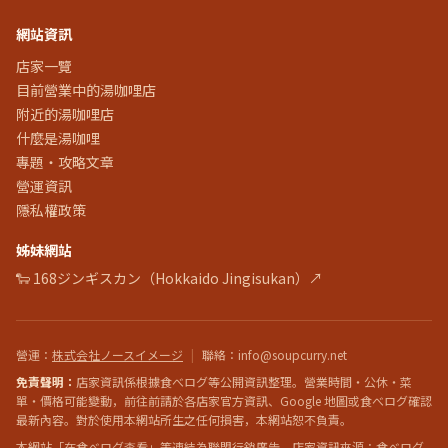
網站資訊
店家一覽
目前營業中的湯咖哩店
附近的湯咖哩店
什麼是湯咖哩
專題・攻略文章
營運資訊
隱私權政策
姊妹網站
🐑 168ジンギスカン（Hokkaido Jingisukan）↗
營運
：
株式会社ノースイメージ
|
聯絡
：info@soupcurry.net
免責聲明：
店家資訊係根據食べログ等公開資訊整理。營業時間・公休・菜
單・價格可能變動，前往前請於各店家官方資訊、Google 地圖或食べログ確認
最新內容。對於使用本網站所生之任何損害，本網站恕不負責。
本網站「在食べログ查看」等連結為聯盟行銷廣告。店家資訊來源：食べログ