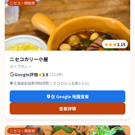
ニセコ・倶知安
★★★
3.19
ニセコカリー小屋
スープカレー
Google評価
★
3.9
（
111
件）
北海道虻田郡倶知安町ニセコひらふ五条2-2-11
在 Google 地圖查看
查看詳情
ニセコ・倶知安