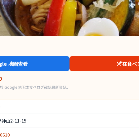
ogle 地圖查看
在食べ
0
 Google 地圖或食べログ確認最新資訊。
ー
山2-11-15
-0610