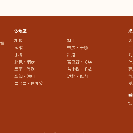
依地區
網
札幌
旭川
店
價
函館
帯広・十勝
目
小樽
釧路
附
北見・網走
富良野・美瑛
什
室蘭・登別
苫小牧・千歳
專
空知・滝川
道北・稚内
營
ニセコ・倶知安
隱
姊
