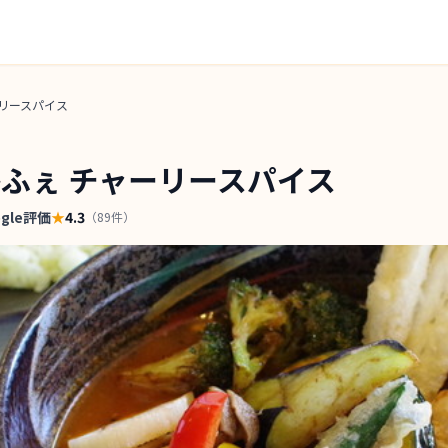
リースパイス
ふぇ チャーリースパイス
ogle評価
★
4.3
（
89
件）