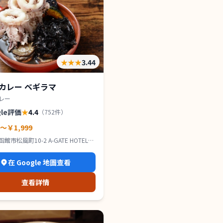
★★★
3.44
カレー ベギラマ
レー
gle評価
★
4.4
（
752
件）
0～￥1,999
館市松風町10-2 A-GATE HOTEL
在 Google 地圖查看
查看詳情