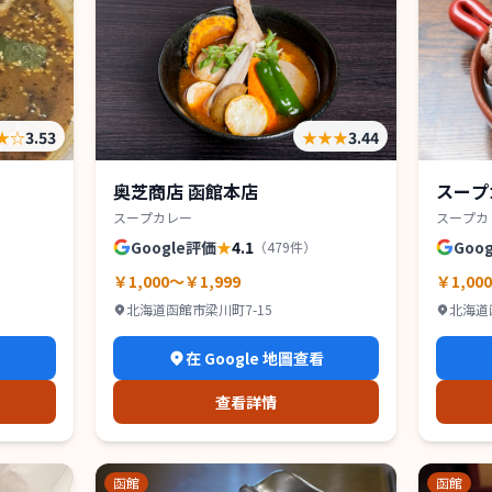
★
☆
3.53
★★★
3.44
奥芝商店 函館本店
スープ
スープカレー
スープカ
Google評価
★
4.1
Goo
（
479
件）
￥1,000～￥1,999
￥1,00
北海道函館市梁川町7-15
北海道函
1F
看
在 Google 地圖查看
查看詳情
函館
函館