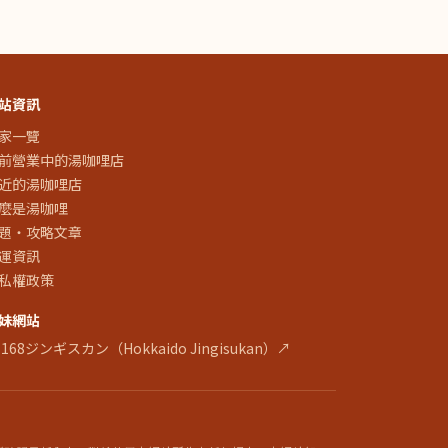
站資訊
家一覽
前營業中的湯咖哩店
近的湯咖哩店
麼是湯咖哩
題・攻略文章
運資訊
私權政策
妹網站
 168ジンギスカン（Hokkaido Jingisukan）↗