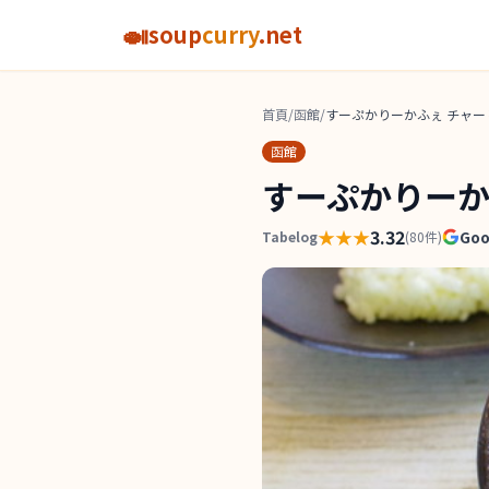
🍛
soup
curry
.net
首頁
/
函館
/
すーぷかりーかふぇ チャー
函館
すーぷかりーか
★★★
3.32
Go
Tabelog
(
80
件)