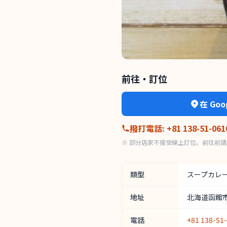
前往・訂位
在 Go
撥打電話
:
+81 138-51-061
※ 部分店家不接受線上訂位。前往前請於
類型
スープカレ
地址
北海道函館市神
電話
+81 138-51