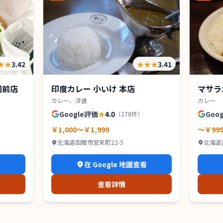
★★
3.42
★★★
3.41
園前店
印度カレー 小いけ 本店
マサラ
カレー、洋食
カレー
Google評価
★
4.0
Goo
（
278
件）
￥1,000～￥1,999
～￥99
北海道函館市宝来町22-5
北海道
看
在 Google 地圖查看
查看詳情