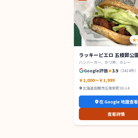
★
ラッキーピエロ 五稜郭公
ハンバーガー、かつ丼、カレー
Google評価
★
3.9
（
3414
件）
￥1,000～￥1,999
北海道函館市五稜郭町30-14
在 Google 地圖查
查看詳情