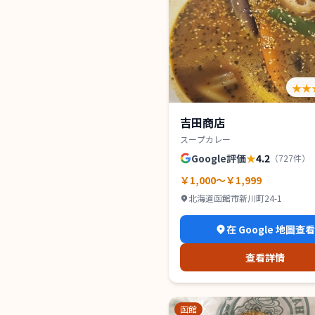
★★
吉田商店
スープカレー
Google評価
★
4.2
（
727
件）
￥1,000～￥1,999
北海道函館市新川町24-1
在 Google 地圖查
查看詳情
函館