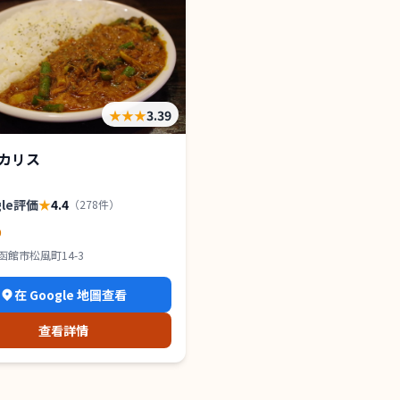
★★★
3.39
カリス
gle評価
★
4.4
（
278
件）
9
函館市松風町14-3
在 Google 地圖查看
查看詳情