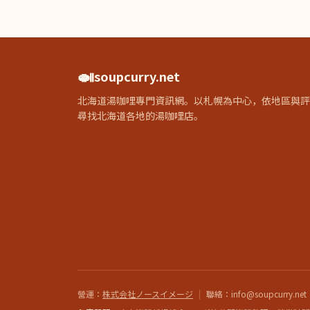
🍛
soupcurry.net
北海道湯咖哩專門資訊網。以札幌為中心，依地區與評
尋找北海道各地的湯咖哩店。
營運
：
株式会社ノースイメージ
|
聯絡
：info@soupcurry.net