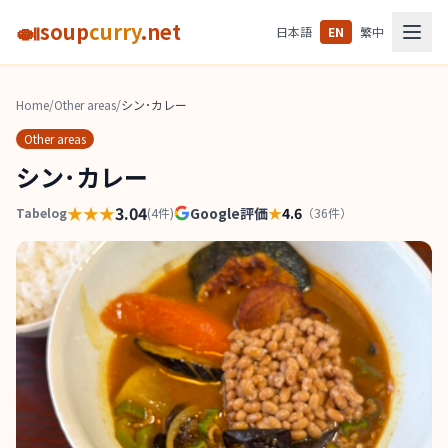
🍛
soup
curry
.net
日本語
EN
繁中
Home
/
Other areas
/
シン･カレー
Other areas
シン･カレー
★★★
3.04
Google評価
★
4.6
Tabelog
(
4
件)
（
36
件）