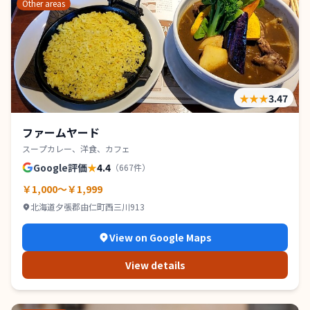
Other areas
★★★
3.47
ファームヤード
スープカレー、洋食、カフェ
Google評価
★
4.4
（
667
件）
￥1,000～￥1,999
北海道夕張郡由仁町西三川913
View on Google Maps
View details