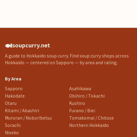
🍛
soupcurry.net
A guide to Hokkaido soup curry. Find soup curry shops across
Hokkaido — centered on Sapporo — by area and rating.
By Area
Sapporo
Asahikawa
Hakodate
Obihiro / Tokachi
Otaru
Kushiro
Kitami / Abashiri
Furano / Biei
Muroran / Noboribetsu
Tomakomai / Chitose
Sorachi
Northern Hokkaido
Niseko