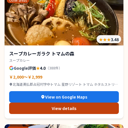
Other areas
★★★
3.48
スープカレーガラク トマムの森
スープカレー
Google評価
★
4.0
（
388
件）
￥2,000～￥2,999
北海道勇払郡占冠村字中トマム 星野リゾート トマム ホタルストリー
ト
View on Google Maps
View details