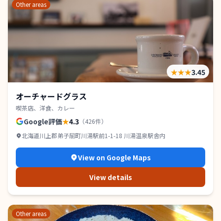
Other areas
★★★
3.45
オーチャードグラス
喫茶店、洋食、カレー
Google評価
★
4.3
（
426
件）
北海道川上郡弟子屈町川湯駅前1-1-18 川湯温泉駅舎内
View on Google Maps
View details
Other areas