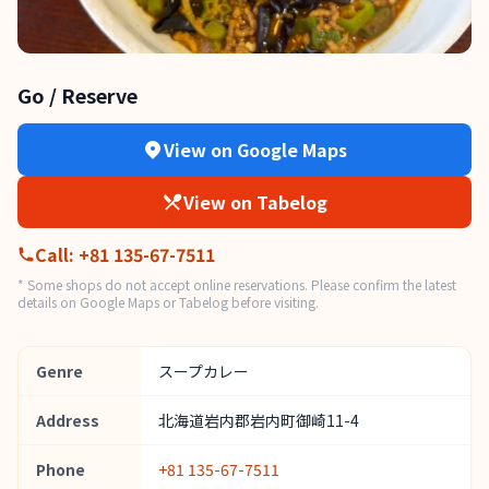
Go / Reserve
View on Google Maps
View on Tabelog
Call
:
+81 135-67-7511
* Some shops do not accept online reservations. Please confirm the latest
details on Google Maps or Tabelog before visiting.
Genre
スープカレー
Address
北海道岩内郡岩内町御崎11-4
Phone
+81 135-67-7511