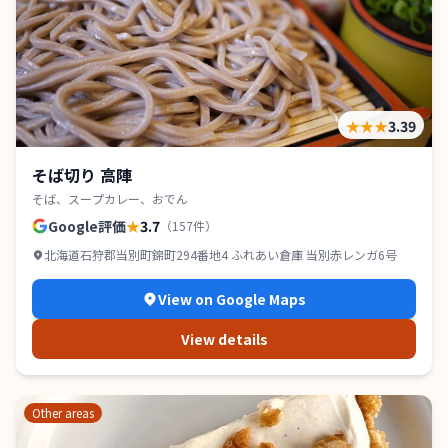
★★★
3.39
そば切り 高陣
そば、スープカレー、おでん
Google評価
★
3.7
（
157
件）
北海道石狩郡当別町錦町294番地4 ふれあい倉庫 当別赤レンガ6号
View on Google Maps
View details
Other areas