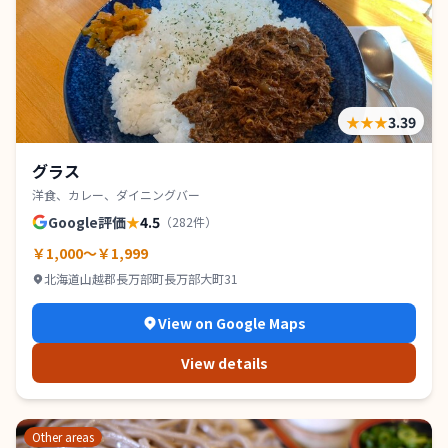
★★★
3.39
グラス
洋食、カレー、ダイニングバー
Google評価
★
4.5
（
282
件）
￥1,000～￥1,999
北海道山越郡長万部町長万部大町31
View on Google Maps
View details
Other areas