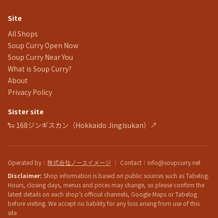
Site
All Shops
Soup Curry Open Now
Soup Curry Near You
What is Soup Curry?
About
Privacy Policy
Sister site
🐑 168ジンギスカン（Hokkaido Jingisukan）↗
Operated by
：
株式会社ノースイメージ
|
Contact
：info@soupcurry.net
Disclaimer:
Shop information is based on public sources such as Tabelog.
Hours, closing days, menus and prices may change, so please confirm the
latest details on each shop’s official channels, Google Maps or Tabelog
before visiting. We accept no liability for any loss arising from use of this
site.