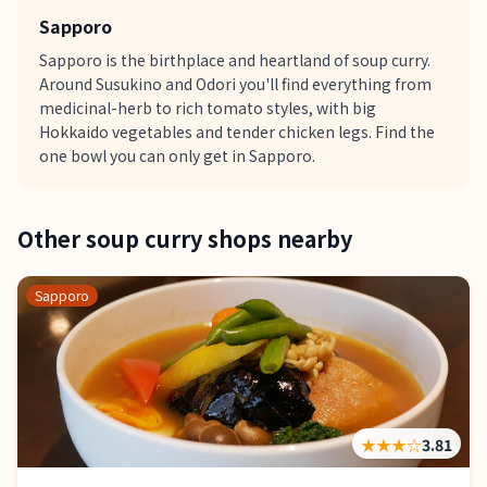
Sapporo
Sapporo is the birthplace and heartland of soup curry.
Around Susukino and Odori you'll find everything from
medicinal-herb to rich tomato styles, with big
Hokkaido vegetables and tender chicken legs. Find the
one bowl you can only get in Sapporo.
Other soup curry shops nearby
Sapporo
★★★
☆
3.81