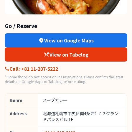
Go / Reserve
View on Google Maps
View on Tabelog
Call
:
+81 11-207-5222
* Some shops do not accept online reservations. Please confirm the latest
details on Google Maps or Tabelog before visiting.
Genre
スープカレー
Address
北海道札幌市中央区南4条西1-7-2 グラン
ドパレスビル 1F