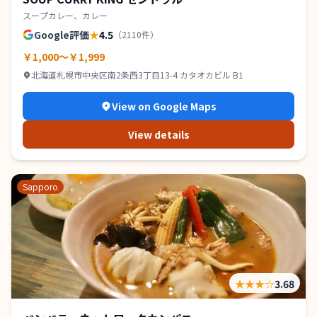
スープカレー、カレー
Google評価
★
4.5
（
2110
件）
￥1,000～￥1,999
北海道札幌市中央区南2条西3丁目13-4 カタオカビル B1
View on Google Maps
View details
Sapporo
★★★
☆
3.68