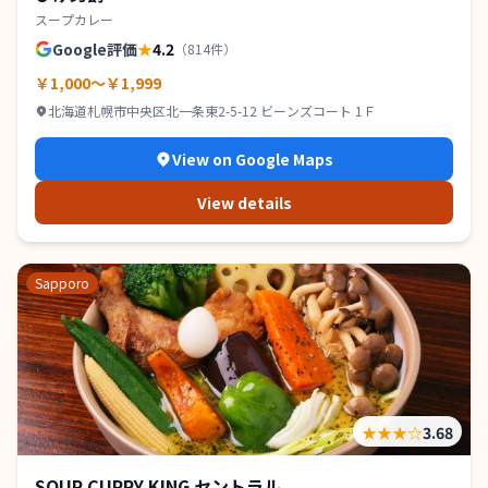
スープカレー
Google評価
★
4.2
（
814
件）
￥1,000～￥1,999
北海道札幌市中央区北一条東2-5-12 ビーンズコート 1Ｆ
View on Google Maps
View details
Sapporo
★★★
☆
3.68
SOUP CURRY KING セントラル