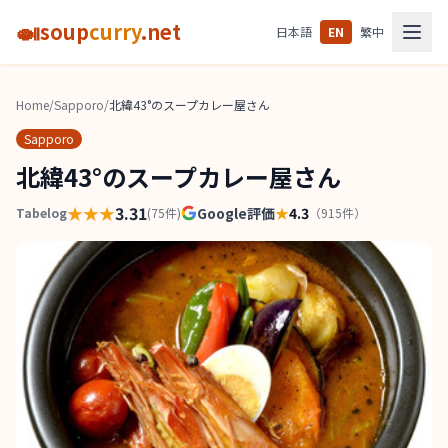
🍛
soup
curry
.net
日本語
EN
繁中
Home
/
Sapporo
/
北緯43°のスープカレー屋さん
Sapporo
北緯43°のスープカレー屋さん
★★★
3.31
Google評価
★
4.3
Tabelog
(
75
件)
（
915
件）