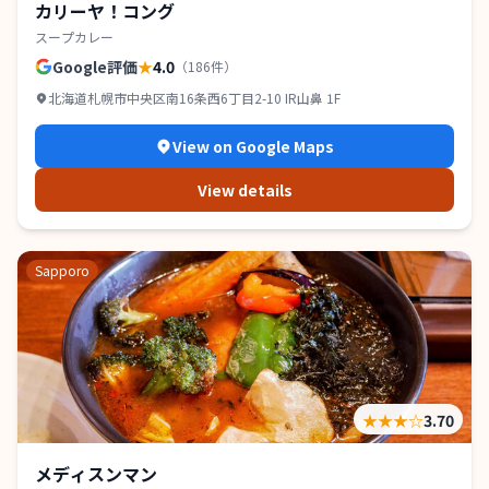
カリーヤ！コング
スープカレー
Google評価
★
4.0
（
186
件）
北海道札幌市中央区南16条西6丁目2-10 IR山鼻 1F
View on Google Maps
View details
Sapporo
★★★
☆
3.70
メディスンマン