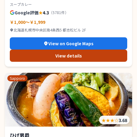
スープカレー
Google評価
★
4.3
（
5781
件）
￥1,000～￥1,999
北海道札幌市中央区南4条西5 都志松ビル 2F
View on Google Maps
View details
Sapporo
★★★
☆
3.68
ひげ男爵