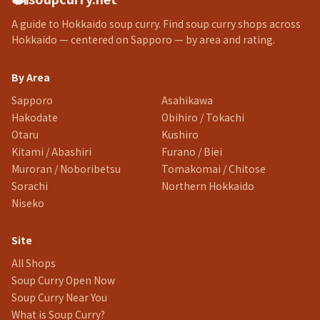
A guide to Hokkaido soup curry. Find soup curry shops across
Hokkaido — centered on Sapporo — by area and rating.
By Area
Sapporo
Asahikawa
Hakodate
Obihiro / Tokachi
Otaru
Kushiro
Kitami / Abashiri
Furano / Biei
Muroran / Noboribetsu
Tomakomai / Chitose
Sorachi
Northern Hokkaido
Niseko
Site
All Shops
Soup Curry Open Now
Soup Curry Near You
What is Soup Curry?