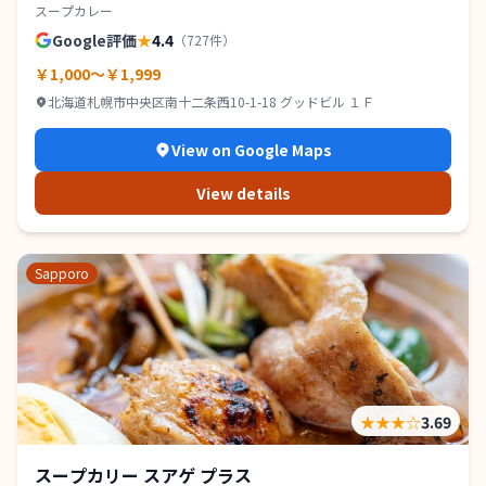
スープカレー
Google評価
★
4.4
（
727
件）
￥1,000～￥1,999
北海道札幌市中央区南十二条西10-1-18 グッドビル １Ｆ
View on Google Maps
View details
Sapporo
★★★
☆
3.69
スープカリー スアゲ プラス