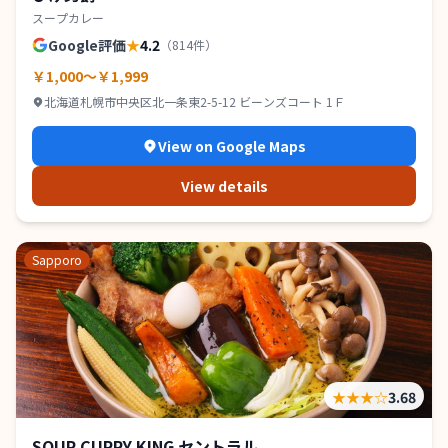
スープカレー
Google評価
★
4.2
（
814
件）
￥1,000～￥1,999
北海道札幌市中央区北一条東2-5-12 ビーンズコート 1Ｆ
View on Google Maps
View details
Sapporo
★★★
☆
3.68
SOUP CURRY KING セントラル