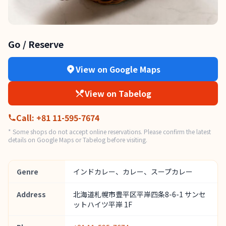
Go / Reserve
View on Google Maps
View on Tabelog
Call
:
+81 11-595-7674
* Some shops do not accept online reservations. Please confirm the latest
details on Google Maps or Tabelog before visiting.
Genre
インドカレー、カレー、スープカレー
Address
北海道札幌市豊平区平岸四条8-6-1 サンセ
ットハイツ平岸 1F