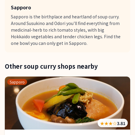
Sapporo
Sapporo is the birthplace and heartland of soup curry.
Around Susukino and Odori you'll find everything from
medicinal-herb to rich tomato styles, with big
Hokkaido vegetables and tender chicken legs. Find the
one bowl you can only get in Sapporo.
Other soup curry shops nearby
Sapporo
★★★
☆
3.81