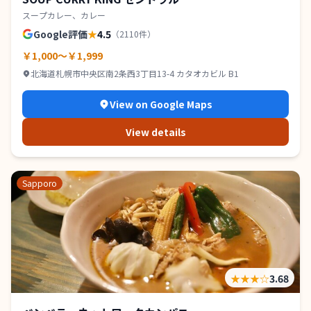
スープカレー、カレー
Google評価
★
4.5
（
2110
件）
￥1,000～￥1,999
北海道札幌市中央区南2条西3丁目13-4 カタオカビル B1
View on Google Maps
View details
Sapporo
★★★
☆
3.68