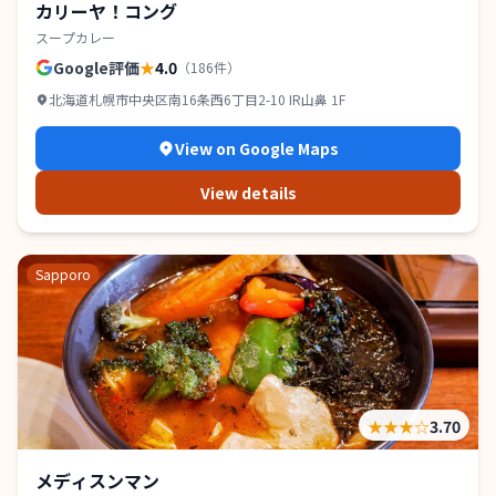
カリーヤ！コング
スープカレー
Google評価
★
4.0
（
186
件）
北海道札幌市中央区南16条西6丁目2-10 IR山鼻 1F
View on Google Maps
View details
Sapporo
★★★
☆
3.70
メディスンマン