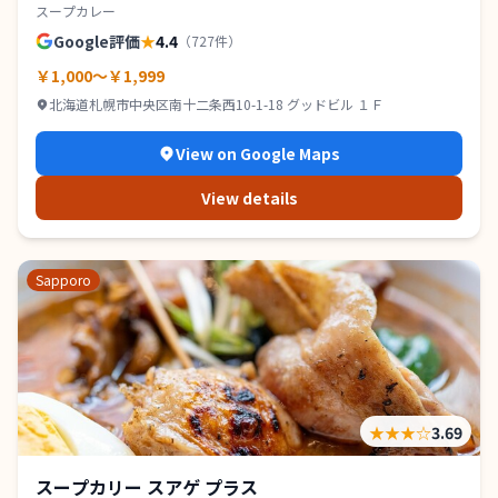
スープカレー
Google評価
★
4.4
（
727
件）
￥1,000～￥1,999
北海道札幌市中央区南十二条西10-1-18 グッドビル １Ｆ
View on Google Maps
View details
Sapporo
★★★
☆
3.69
スープカリー スアゲ プラス