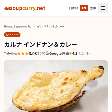
🍛
soup
curry
.net
日本語
EN
繁中
Home
/
Sapporo
/
カルナ インドナン＆カレー
Sapporo
カルナ インドナン＆カレー
★★★
3.08
Google評価
★
4.1
Tabelog
(
16
件)
（
114
件）