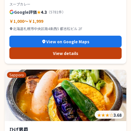
スープカレー
Google評価
★
4.3
（
5781
件）
￥1,000～￥1,999
北海道札幌市中央区南4条西5 都志松ビル 2F
View on Google Maps
View details
Sapporo
★★★
☆
3.68
ひげ男爵