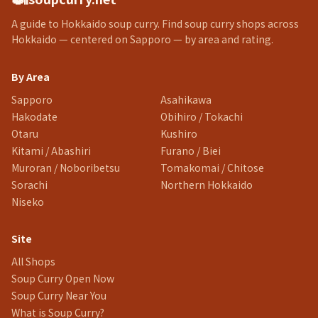
A guide to Hokkaido soup curry. Find soup curry shops across
Hokkaido — centered on Sapporo — by area and rating.
By Area
Sapporo
Asahikawa
Hakodate
Obihiro / Tokachi
Otaru
Kushiro
Kitami / Abashiri
Furano / Biei
Muroran / Noboribetsu
Tomakomai / Chitose
Sorachi
Northern Hokkaido
Niseko
Site
All Shops
Soup Curry Open Now
Soup Curry Near You
What is Soup Curry?