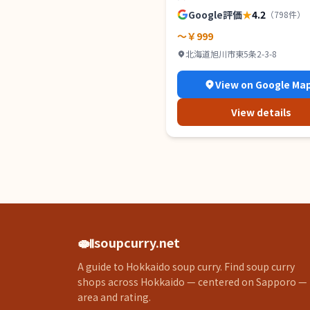
Google評価
★
4.2
（
798
件）
～￥999
北海道旭川市東5条2-3-8
View on Google Ma
View details
🍛
soupcurry.net
A guide to Hokkaido soup curry. Find soup curry
shops across Hokkaido — centered on Sapporo —
area and rating.