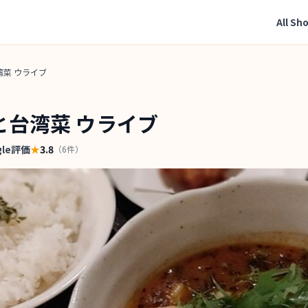
All Sh
湾菜 ウライブ
と台湾菜 ウライブ
gle評価
★
3.8
（
6
件）