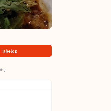
 Tabelog
ting.