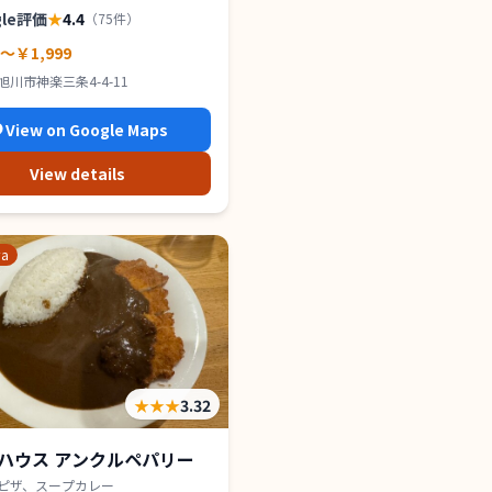
gle評価
★
4.4
（
75
件）
0～￥1,999
旭川市神楽三条4-4-11
View on Google Maps
View details
wa
★★★
3.32
ハウス アンクルペパリー
ピザ、スープカレー