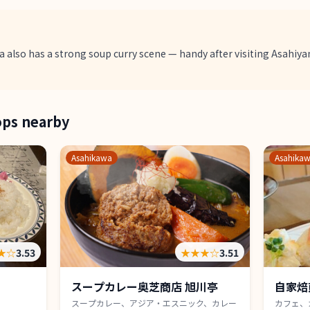
also has a strong soup curry scene — handy after visiting Asahiy
ops nearby
Asahikawa
Asahika
★
☆
3.53
★★★
☆
3.51
スープカレー奥芝商店 旭川亭
自家焙
スープカレー、アジア・エスニック、カレー
カフェ、