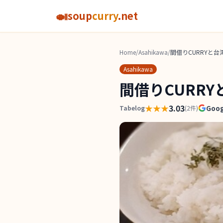
🍛
soup
curry
.net
Home
/
Asahikawa
/
間借りCURRYと台
Asahikawa
間借りCURRY
★★★
3.03
Goo
Tabelog
(
2
件)