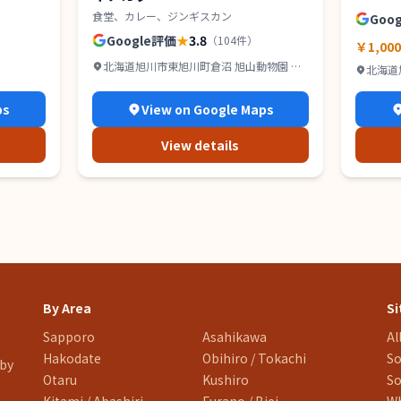
食堂、カレー、ジンギスカン
Goo
Google評価
★
3.8
（
104
件）
￥1,00
北海道旭川市東旭川町倉沼 旭山動物園 東
北海道
門 2F
ps
View on Google Maps
View details
By Area
Si
Sapporo
Asahikawa
Al
Hakodate
Obihiro / Tokachi
So
 by
Otaru
Kushiro
So