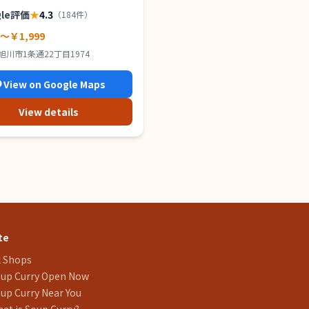
gle評価
★
4.3
（
184
件）
0～￥1,999
旭川市1条通22丁目1974
View on Google Maps
View details
te
l Shops
up Curry Open Now
up Curry Near You