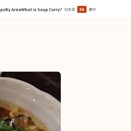
ops
By Area
What is Soup Curry?
日本語
EN
繁中