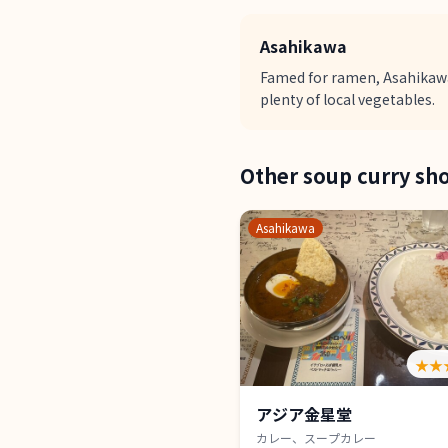
Asahikawa
Famed for ramen, Asahikawa 
plenty of local vegetables.
Other soup curry sh
Asahikawa
★★
アジア金星堂
カレー、スープカレー