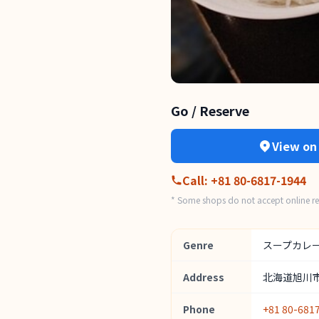
Go / Reserve
View on
Call
:
+81 80-6817-1944
* Some shops do not accept online res
Genre
スープカレ
Address
北海道旭川市3
Phone
+81 80-681