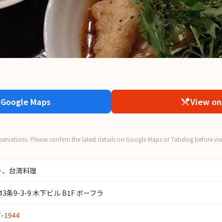
 Google Maps
View on
ervations. Please confirm the latest details on Google Maps or Tabelog before visi
ー、台湾料理
条9-3-9 木下ビル B1F ボーフラ
7-1944