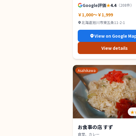
Google評価
★
4.4
（
208
件）
￥1,000～￥1,999
北海道旭川市東五条11-2-1
View on Google Ma
View details
Asahikawa
★
お食事の店 すず
食堂、カレー