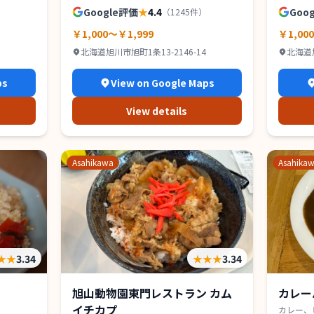
Google評価
★
4.4
Goo
（
1245
件）
￥1,000～￥1,999
￥1,00
北海道旭川市旭町1条13-2146-14
北海道
ps
View on Google Maps
View details
Asahikawa
Asahika
★★
3.34
★★★
3.34
旭山動物園東門レストラン カム
カレー
イチカプ
カレー、