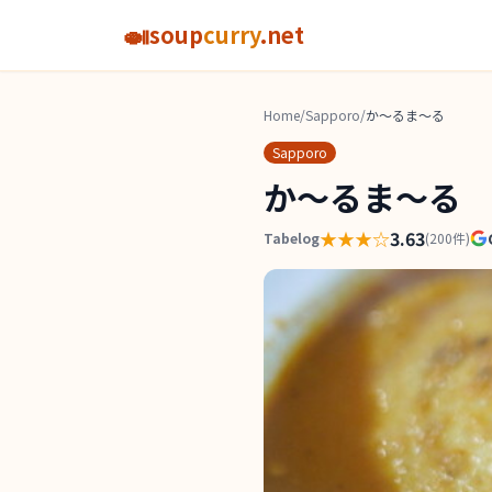
🍛
soup
curry
.net
Home
/
Sapporo
/
か～るま～る
Sapporo
か～るま～る
★★★
☆
3.63
Tabelog
(
200
件)