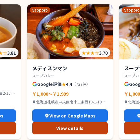
Sapporo
Sapporo
★
☆
3.81
★★★
☆
3.70
メディスンマン
スープ
スープカレー
スープカ
Google評価
★
4.4
Goo
（
727
件）
-10 IR
￥1,000～￥1,999
￥1,00
北海道札幌市中央区南十二条西10-1-18 グ
北海道
ッドビル １Ｆ
2F
ps
View on Google Maps
View details