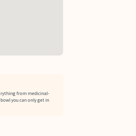
verything from medicinal-
 bowl you can only get in