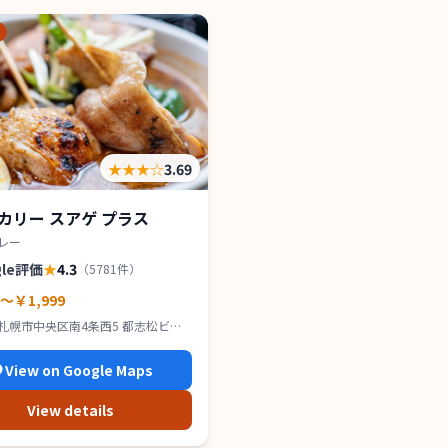
★★★
☆
3.69
カリー スアゲ プラス
レー
gle評価
★
4.3
（
5781
件）
0～￥1,999
札幌市中央区南4条西5 都志松ビル
View on Google Maps
View details