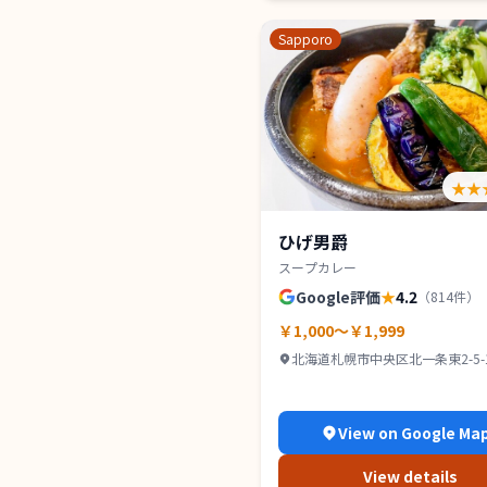
Sapporo
★★
ひげ男爵
スープカレー
Google評価
★
4.2
（
814
件）
￥1,000～￥1,999
北海道札幌市中央区北一条東2-5-1
ンズコート 1Ｆ
View on Google Ma
View details