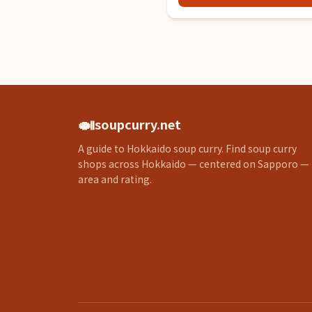
🍛
soupcurry.net
A guide to Hokkaido soup curry. Find soup curry
shops across Hokkaido — centered on Sapporo —
area and rating.