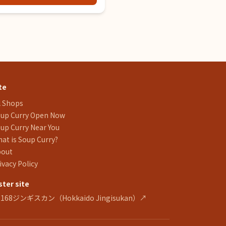
te
l Shops
up Curry Open Now
up Curry Near You
at is Soup Curry?
bout
ivacy Policy
ster site
 168ジンギスカン（Hokkaido Jingisukan）↗