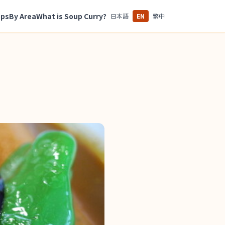
ops
By Area
What is Soup Curry?
日本語
EN
繁中