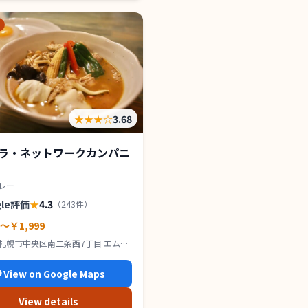
★★★
☆
3.68
ラ・ネットワークカンパニ
レー
gle評価
★
4.3
（
243
件）
0～￥1,999
札幌市中央区南二条西7丁目 エムズ
 1F
View on Google Maps
View details