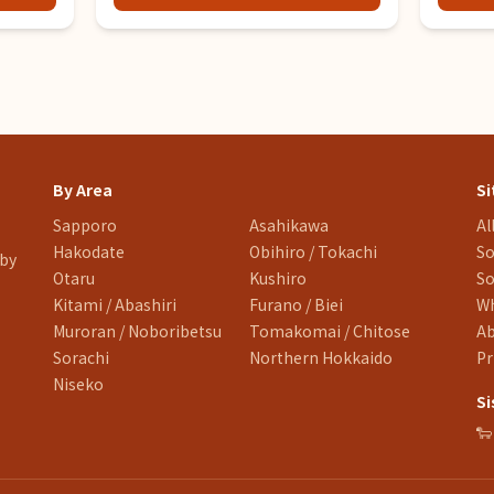
By Area
Si
Sapporo
Asahikawa
Al
Hakodate
Obihiro / Tokachi
So
 by
Otaru
Kushiro
So
Kitami / Abashiri
Furano / Biei
Wh
Muroran / Noboribetsu
Tomakomai / Chitose
A
Sorachi
Northern Hokkaido
Pr
Niseko
Si
