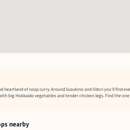
d heartland of soup curry. Around Susukino and Odori you'll find e
with big Hokkaido vegetables and tender chicken legs. Find the one
ops nearby