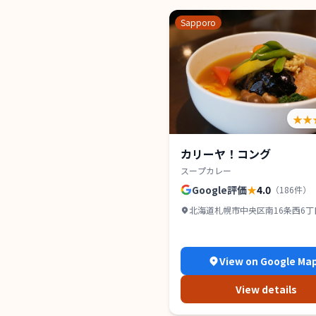
Sapporo
★★
カリーヤ！コング
スープカレー
Google評価
★
4.0
（
186
件）
北海道札幌市中央区南16条西6丁目2
山鼻 1F
View on Google Ma
View details