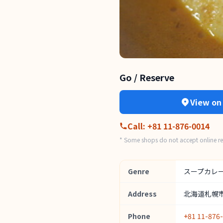
Go / Reserve
View on
Call
:
+81 11-876-0014
* Some shops do not accept online res
Genre
スープカレ
Address
北海道札幌市白
Phone
+81 11-876