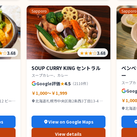
Sapporo
Sapporo
★
☆
3.68
★★★
☆
3.68
SOUP CURRY KING セントラル
ベンベ
ー
スープカレー、カレー
スープカ
Google評価
★
4.5
（
2110
件）
Goo
￥1,000～￥1,999
￥1,00
2 ビー
北海道札幌市中央区南2条西3丁目13-4 カ
タオカビル B1
北海道
スペース
ps
View on Google Maps
View details