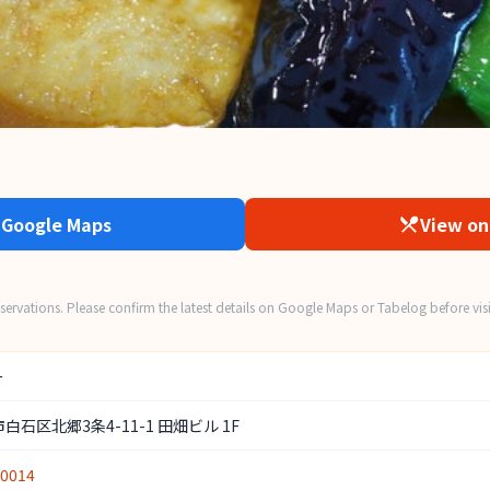
 Google Maps
View on
ervations. Please confirm the latest details on Google Maps or Tabelog before visi
ー
石区北郷3条4-11-1 田畑ビル 1F
-0014