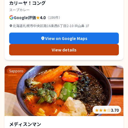
カリーヤ！コング
スープカレー
Google評価
★
4.0
（
186
件）
北海道札幌市中央区南16条西6丁目2-10 IR山鼻 1F
View on Google Maps
View details
Sapporo
★★★
☆
3.70
メディスンマン