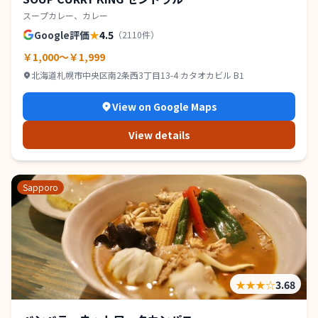
スープカレー、カレー
Google評価
★
4.5
（
2110
件）
￥1,000～￥1,999
北海道札幌市中央区南2条西3丁目13-4 カタオカビル B1
View on Google Maps
View details
Sapporo
★★★
☆
3.68