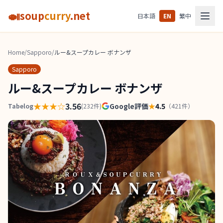
🍛
soup
curry
.net
日本語
EN
繁中
Home
/
Sapporo
/
ルー&スープカレー ボナンザ
Sapporo
ルー&スープカレー ボナンザ
★★★
☆
3.56
Google評価
★
4.5
Tabelog
(
232
件)
（
421
件）