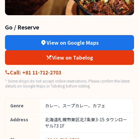
Go / Reserve
View on Google Maps
View on Tabelog
Call
:
+81 11-712-2703
* Some shops do not accept online reservations. Please confirm the latest
details on Google Maps or Tabelog before visiting.
Genre
カレー、スープカレー、カフェ
Address
北海道札幌市東区北7条東3-15 タウンロー
ヤル73 1F