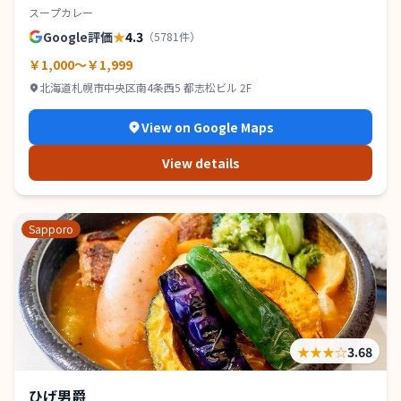
スープカレー
Google評価
★
4.3
（
5781
件）
￥1,000～￥1,999
北海道札幌市中央区南4条西5 都志松ビル 2F
View on Google Maps
View details
Sapporo
★★★
☆
3.68
ひげ男爵