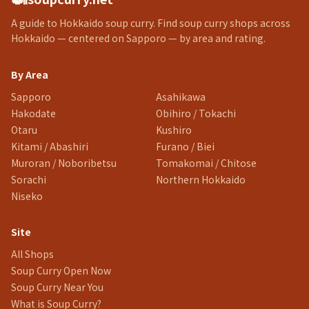
A guide to Hokkaido soup curry. Find soup curry shops across
Hokkaido — centered on Sapporo — by area and rating.
By Area
Sapporo
Asahikawa
Hakodate
Obihiro / Tokachi
Otaru
Kushiro
Kitami / Abashiri
Furano / Biei
Muroran / Noboribetsu
Tomakomai / Chitose
Sorachi
Northern Hokkaido
Niseko
Site
All Shops
Soup Curry Open Now
Soup Curry Near You
What is Soup Curry?