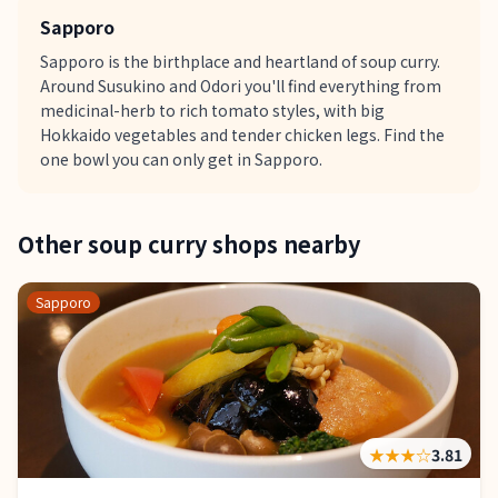
Sapporo
Sapporo is the birthplace and heartland of soup curry.
Around Susukino and Odori you'll find everything from
medicinal-herb to rich tomato styles, with big
Hokkaido vegetables and tender chicken legs. Find the
one bowl you can only get in Sapporo.
Other soup curry shops nearby
Sapporo
★★★
☆
3.81