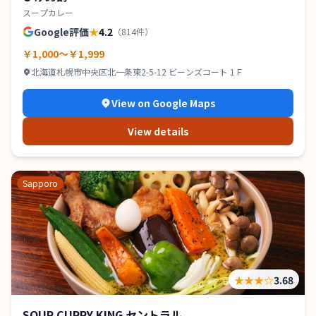
スープカレー
Google評価
★
4.2
（
814
件）
￥1,000～￥1,999
北海道札幌市中央区北一条東2-5-12 ビーンズコート 1Ｆ
View on Google Maps
View details
Sapporo
★★★
☆
3.68
SOUP CURRY KING セントラル