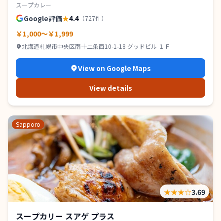
スープカレー
Google評価
★
4.4
（
727
件）
￥1,000～￥1,999
北海道札幌市中央区南十二条西10-1-18 グッドビル １Ｆ
View on Google Maps
View details
Sapporo
★★★
☆
3.69
スープカリー スアゲ プラス