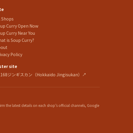
te
l Shops
up Curry Open Now
up Curry Near You
at is Soup Curry?
bout
ivacy Policy
ster site
 168ジンギスカン（Hokkaido Jingisukan）↗
m the latest details on each shop’s official channels, Google