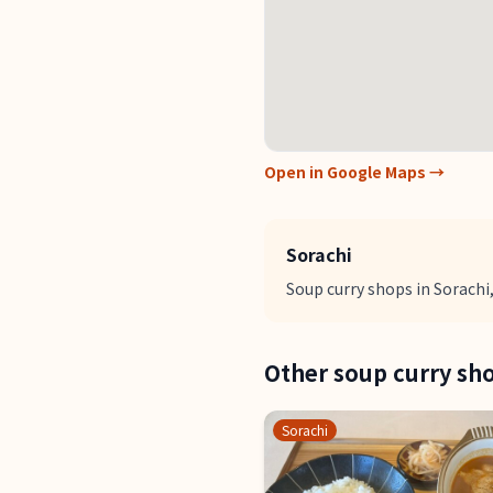
Open in Google Maps →
Sorachi
Soup curry shops in Sorachi,
Other soup curry sh
Sorachi