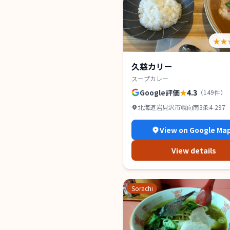
★★
久慈カリー
スープカレー
Google評価
★
4.3
（
149
件）
北海道岩見沢市幌向南3条4-297
View on Google Ma
View details
Sorachi