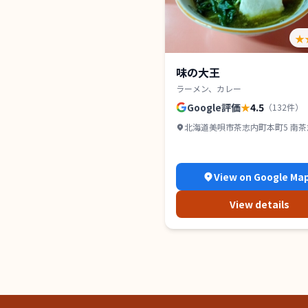
★
味の大王
ラーメン、カレー
Google評価
★
4.5
（
132
件）
北海道美唄市茶志内町本町5 南
横
View on Google Ma
View details