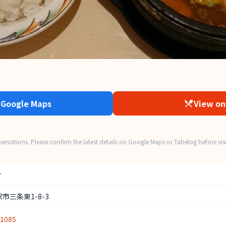
 Google Maps
View on
ervations. Please confirm the latest details on Google Maps or Tabelog before visi
ー
市三条東1-8-3
-1085