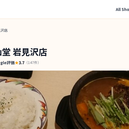
All Sh
見沢店
仙堂 岩見沢店
ogle評価
★
3.7
（
147
件）