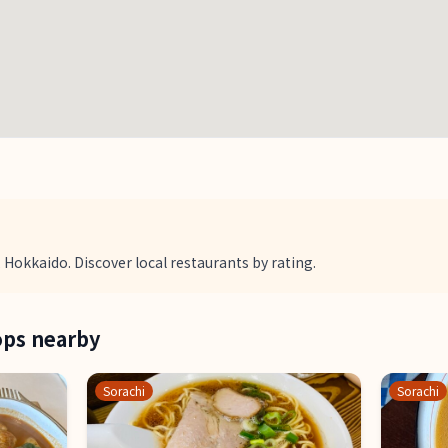
 Hokkaido. Discover local restaurants by rating.
ops nearby
Sorachi
Sorachi