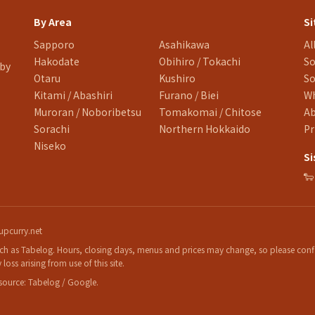
By Area
Si
Sapporo
Asahikawa
Al
Hakodate
Obihiro / Tokachi
So
 by
Otaru
Kushiro
So
Kitami / Abashiri
Furano / Biei
Wh
Muroran / Noboribetsu
Tomakomai / Chitose
A
Sorachi
Northern Hokkaido
Pr
Niseko
Si

pcurry.net
h as Tabelog. Hours, closing days, menus and prices may change, so please confir
loss arising from use of this site.
 source: Tabelog / Google.