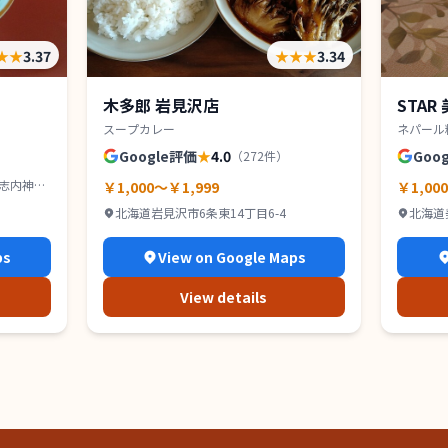
★★
3.37
★★★
3.34
木多郎 岩見沢店
STAR
スープカレー
ネパール
Google評価
★
4.0
Goo
（
272
件）
茶志内神社
￥1,000～￥1,999
￥1,00
北海道岩見沢市6条東14丁目6-4
北海道
ps
View on Google Maps
View details