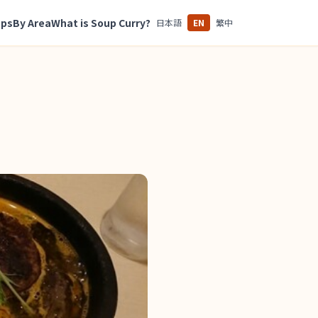
ops
By Area
What is Soup Curry?
日本語
EN
繁中