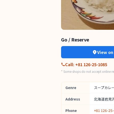
Go / Reserve
View on
Call
:
+81 126-25-1085
* Some shops do not accept online res
Genre
スープカレ
Address
北海道岩見沢
Phone
+81 126-25