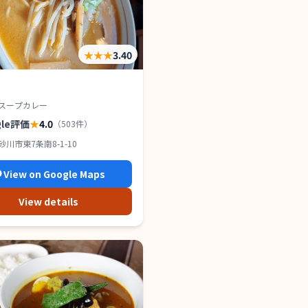
★★★
3.40
スープカレー
gle評価
★
4.0
（
503
件）
川市東7条南8-1-10
View on Google Maps
View details