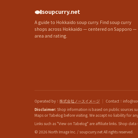
🍛
soupcurry.net
A guide to Hokkaido soup curry. Find soup curry
shops across Hokkaido — centered on Sapporo —
area and rating.
Operated by
：
株式会社ノースイメージ
|
Contact
：info@sou
Disclaimer:
Shop information is based on public sources suc
Maps or Tabelog before visiting. We accept no liability for any 
Links such as "View on Tabelog" are affiliate links. Shop data
© 2026 North Image Inc. / soupcurry.net All rights reserved.