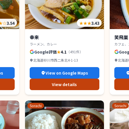
★
☆
3.54
★★★
3.43
幸来
笑飛巣
ラーメン、カレー
カフェ、
Google評価
★
4.1
Goo
（
491
件）
北海道砂川市西二条北4-1-13
北海道砂
ps
View on Google Maps
View details
Sorachi
Sorachi