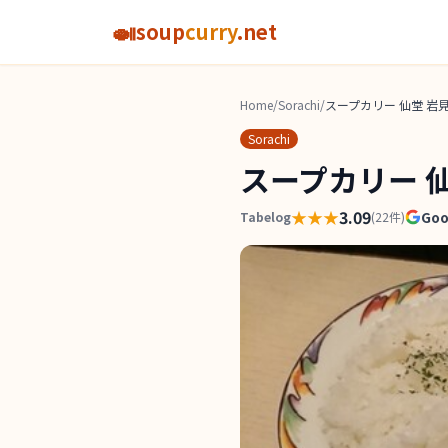
🍛
soup
curry
.net
Home
/
Sorachi
/
スープカリー 仙堂 岩
Sorachi
スープカリー 
★★★
3.09
Go
Tabelog
(
22
件)