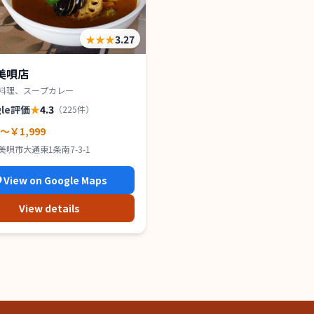
★★★
3.27
 美唄店
料理、スープカレー
gle評価
★
4.3
（
225
件）
0～￥1,999
美唄市大通東1条南7-3-1
View on Google Maps
View details