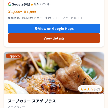
Google評価
★
4.4
（
727
件）
￥1,000～￥1,999
北海道札幌市中央区南十二条西10-1-18 グッドビル １Ｆ
View on Google Maps
View details
Sapporo
★★★
☆
3.69
スープカリー スアゲ プラス
スープカレー