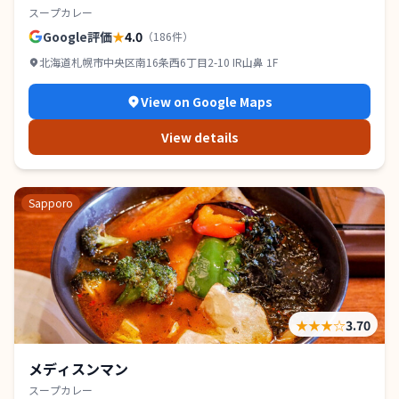
スープカレー
Google評価
★
4.0
（
186
件）
北海道札幌市中央区南16条西6丁目2-10 IR山鼻 1F
View on Google Maps
View details
Sapporo
★★★
☆
3.70
メディスンマン
スープカレー