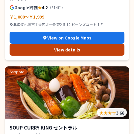
Google評価
★
4.2
（
814
件）
￥1,000～￥1,999
北海道札幌市中央区北一条東2-5-12 ビーンズコート 1Ｆ
View on Google Maps
View details
Sapporo
★★★
☆
3.68
SOUP CURRY KING セントラル