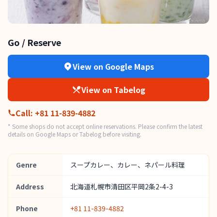
Go / Reserve
View on Google Maps
View on Tabelog
Call
:
+81 11-839-4882
* Some shops do not accept online reservations. Please confirm the latest
details on Google Maps or Tabelog before visiting.
Genre
スープカレー、カレー、ネパール料理
Address
北海道札幌市清田区平岡2条2-4-3
Phone
+81 11-839-4882