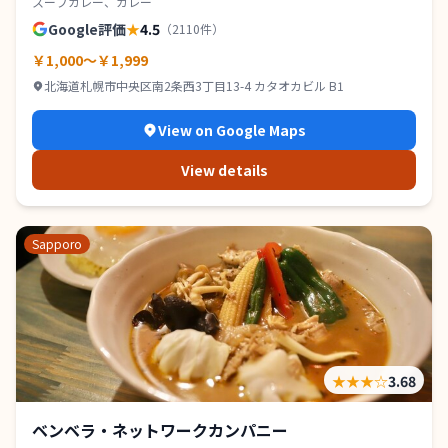
スープカレー、カレー
Google評価
★
4.5
（
2110
件）
￥1,000～￥1,999
北海道札幌市中央区南2条西3丁目13-4 カタオカビル B1
View on Google Maps
View details
Sapporo
★★★
☆
3.68
ベンベラ・ネットワークカンパニー