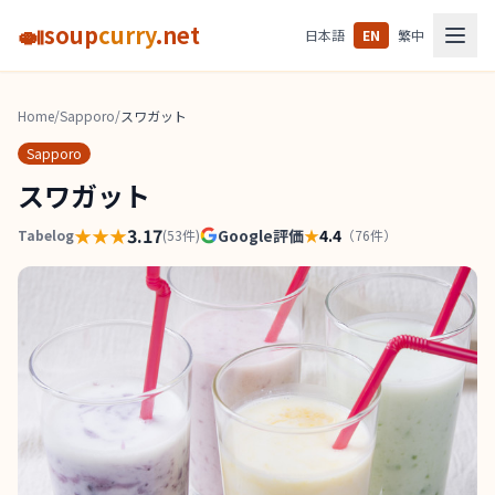
🍛
soup
curry
.net
日本語
EN
繁中
Home
/
Sapporo
/
スワガット
Sapporo
スワガット
★★★
3.17
Google評価
★
4.4
Tabelog
(
53
件)
（
76
件）