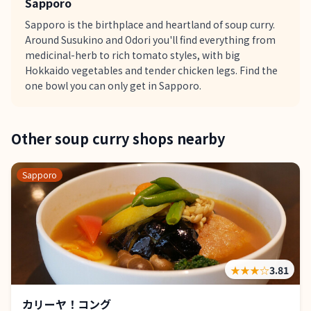
Sapporo
Sapporo is the birthplace and heartland of soup curry.
Around Susukino and Odori you'll find everything from
medicinal-herb to rich tomato styles, with big
Hokkaido vegetables and tender chicken legs. Find the
one bowl you can only get in Sapporo.
Other soup curry shops nearby
Sapporo
★★★
☆
3.81
カリーヤ！コング