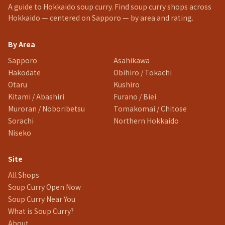
A guide to Hokkaido soup curry. Find soup curry shops across
Hokkaido — centered on Sapporo — by area and rating.
By Area
Sapporo
Asahikawa
Hakodate
Obihiro / Tokachi
Otaru
Kushiro
Kitami / Abashiri
Furano / Biei
Muroran / Noboribetsu
Tomakomai / Chitose
Sorachi
Northern Hokkaido
Niseko
Site
All Shops
Soup Curry Open Now
Soup Curry Near You
What is Soup Curry?
About