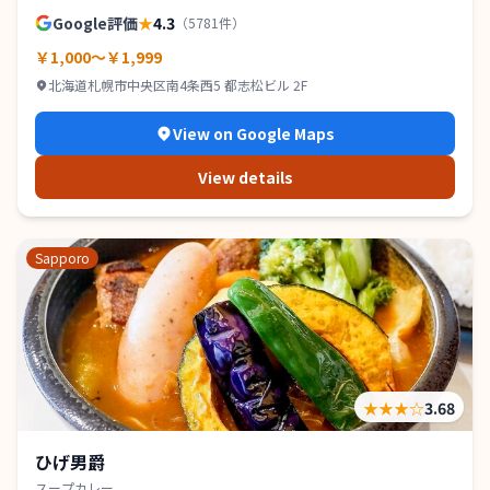
Google評価
★
4.3
（
5781
件）
￥1,000～￥1,999
北海道札幌市中央区南4条西5 都志松ビル 2F
View on Google Maps
View details
Sapporo
★★★
☆
3.68
ひげ男爵
スープカレー