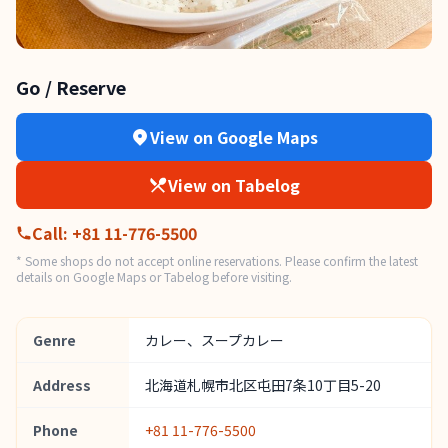
Go / Reserve
View on Google Maps
View on Tabelog
Call
:
+81 11-776-5500
* Some shops do not accept online reservations. Please confirm the latest
details on Google Maps or Tabelog before visiting.
Genre
カレー、スープカレー
Address
北海道札幌市北区屯田7条10丁目5-20
Phone
+81 11-776-5500