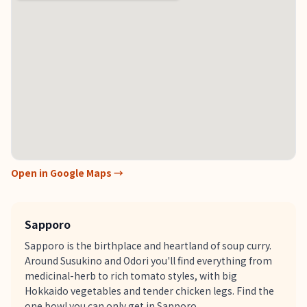
Open in Google Maps →
Sapporo
Sapporo is the birthplace and heartland of soup curry.
Around Susukino and Odori you'll find everything from
medicinal-herb to rich tomato styles, with big
Hokkaido vegetables and tender chicken legs. Find the
one bowl you can only get in Sapporo.