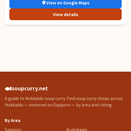
View on Google Maps
View details
🍛
soupcurry.net
A guide to Hokkaido soup curry. Find soup curry shops across
Hokkaido — centered on Sapporo — by area and rating.
By Area
Sapporo
Asahikawa