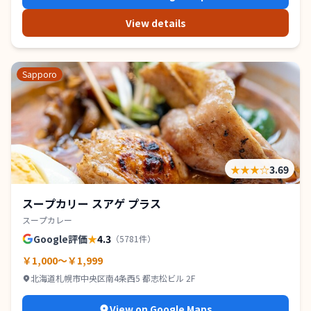
View details
Sapporo
★★★
☆
3.69
スープカリー スアゲ プラス
スープカレー
Google評価
★
4.3
（
5781
件）
￥1,000～￥1,999
北海道札幌市中央区南4条西5 都志松ビル 2F
View on Google Maps