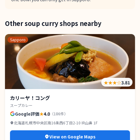
Other soup curry shops nearby
Sapporo
★★★
☆
3.81
カリーヤ！コング
スープカレー
Google評価
★
4.0
（
186
件）
北海道札幌市中央区南16条西6丁目2-10 IR山鼻 1F
View on Google Maps