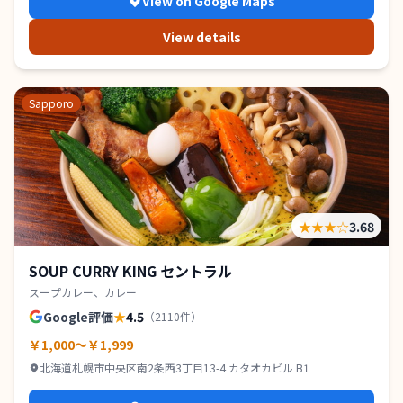
View on Google Maps
View details
Sapporo
★★★
☆
3.68
SOUP CURRY KING セントラル
スープカレー、カレー
Google評価
★
4.5
（
2110
件）
￥1,000～￥1,999
北海道札幌市中央区南2条西3丁目13-4 カタオカビル B1