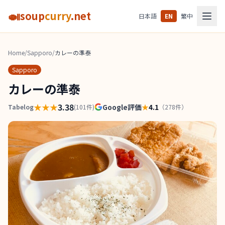
🍛
soup
curry
.net
日本語
EN
繁中
Home
/
Sapporo
/
カレーの準泰
Sapporo
カレーの準泰
★★★
3.38
Google評価
★
4.1
Tabelog
(
101
件)
（
278
件）