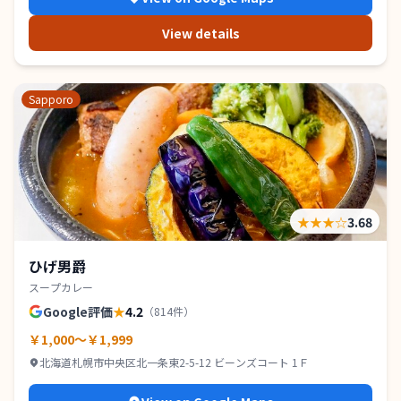
View details
Sapporo
★★★
☆
3.68
ひげ男爵
スープカレー
Google評価
★
4.2
（
814
件）
￥1,000～￥1,999
北海道札幌市中央区北一条東2-5-12 ビーンズコート 1Ｆ