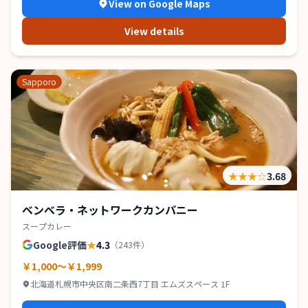
View on Google Maps
View details
Sapporo
★★★
☆
3.68
ベンベラ・ネットワークカンパニー
スープカレー
Google評価
★
4.3
（
243
件）
￥1,000～￥1,999
北海道札幌市中央区南二条西7丁目 エムズスペース 1F