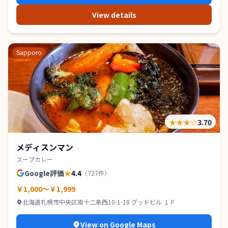
View details
Sapporo
★★★
☆
3.70
メディスンマン
スープカレー
Google評価
★
4.4
（
727
件）
￥1,000～￥1,999
北海道札幌市中央区南十二条西10-1-18 グッドビル １Ｆ
View on Google Maps