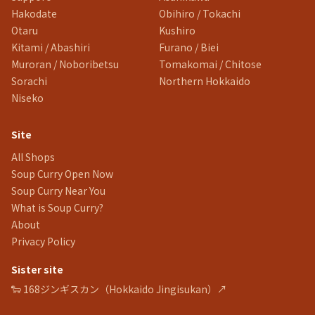
Hakodate
Obihiro / Tokachi
Otaru
Kushiro
Kitami / Abashiri
Furano / Biei
Muroran / Noboribetsu
Tomakomai / Chitose
Sorachi
Northern Hokkaido
Niseko
Site
All Shops
Soup Curry Open Now
Soup Curry Near You
What is Soup Curry?
About
Privacy Policy
Sister site
🐑 168ジンギスカン（Hokkaido Jingisukan）↗