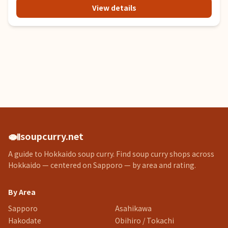
View details
🍛
soupcurry.net
A guide to Hokkaido soup curry. Find soup curry shops across
Hokkaido — centered on Sapporo — by area and rating.
By Area
Sapporo
Asahikawa
Hakodate
Obihiro / Tokachi