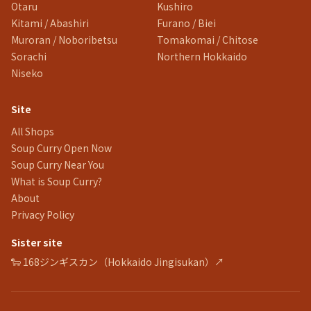
Otaru
Kushiro
Kitami / Abashiri
Furano / Biei
Muroran / Noboribetsu
Tomakomai / Chitose
Sorachi
Northern Hokkaido
Niseko
Site
All Shops
Soup Curry Open Now
Soup Curry Near You
What is Soup Curry?
About
Privacy Policy
Sister site
🐑 168ジンギスカン（Hokkaido Jingisukan）↗