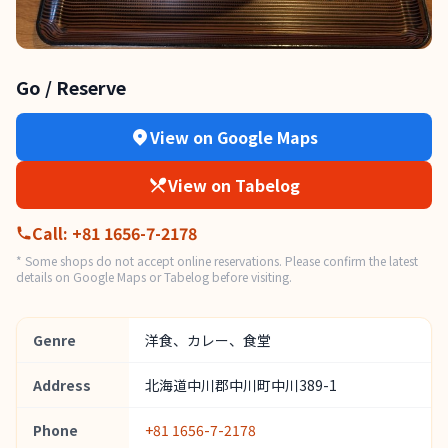
Go / Reserve
View on Google Maps
View on Tabelog
Call
:
+81 1656-7-2178
* Some shops do not accept online reservations. Please confirm the latest
details on Google Maps or Tabelog before visiting.
Genre
洋食、カレー、食堂
Address
北海道中川郡中川町中川389-1
Phone
+81 1656-7-2178