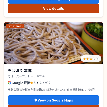
View details
Other areas
★★★
3.39
そば切り 高陣
そば、スープカレー、おでん
Google評価
★
3.7
（
157
件）
北海道石狩郡当別町錦町294番地4 ふれあい倉庫 当別赤レンガ6号
View on Google Maps