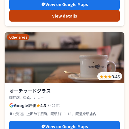
View on Google Maps
View details
Other areas
★★★
3.45
オーチャードグラス
喫茶店、洋食、カレー
Google評価
★
4.3
（
426
件）
北海道川上郡弟子屈町川湯駅前1-1-18 川湯温泉駅舎内
View on Google Maps