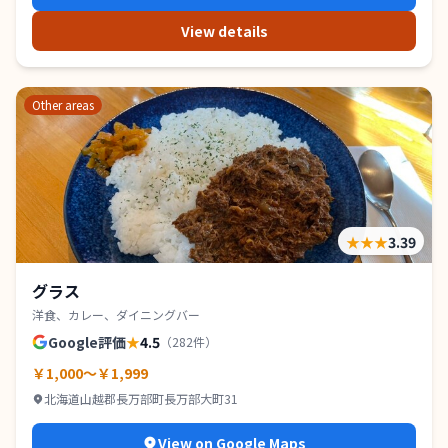
View details
Other areas
★★★
3.39
グラス
洋食、カレー、ダイニングバー
Google評価
★
4.5
（
282
件）
￥1,000～￥1,999
北海道山越郡長万部町長万部大町31
View on Google Maps