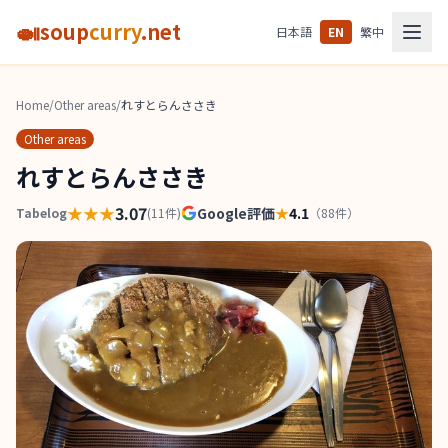
🍛
soup
curry
.net
日本語
EN
繁中
Home
/
Other areas
/
れすとらんささき
Other areas
れすとらんささき
★★★
3.07
Google評価
★
4.1
Tabelog
(
11
件)
（
88
件）