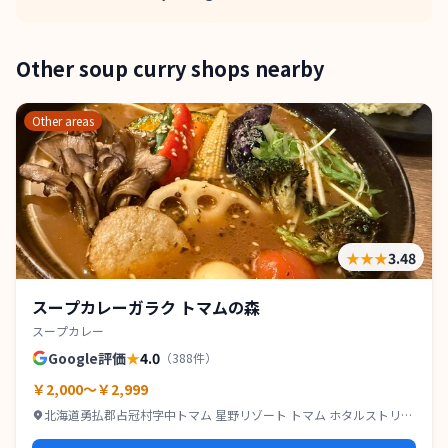
Other soup curry shops nearby
Other areas
★★★
3.48
スープカレーガラク トマムの森
スープカレー
Google評価
★
4.0
（
388
件）
￥2,000～￥2,999
北海道勇払郡占冠村字中トマム 星野リゾート トマム ホタルストリー
ト