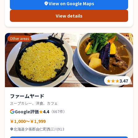
View on Google Maps
View details
Other areas
★★★
3.47
ファームヤード
スープカレー、洋食、カフェ
Google評価
★
4.4
（
667
件）
￥1,000～￥1,999
北海道夕張郡由仁町西三川913