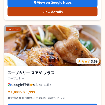
View on Google Maps
View details
Sapporo
★★★
☆
3.69
スープカリー スアゲ プラス
スープカレー
Google評価
★
4.3
（
5781
件）
￥1,000～￥1,999
北海道札幌市中央区南4条西5 都志松ビル 2F