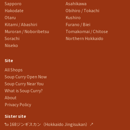
Sapporo
Asahikawa
Hakodate
Obihiro / Tokachi
Otaru
Kushiro
Kitami / Abashiri
Furano / Biei
Muroran / Noboribetsu
Tomakomai / Chitose
Sorachi
Northern Hokkaido
Niseko
Site
All Shops
Soup Curry Open Now
Soup Curry Near You
What is Soup Curry?
About
Privacy Policy
Sister site
🐑 168ジンギスカン（Hokkaido Jingisukan）↗