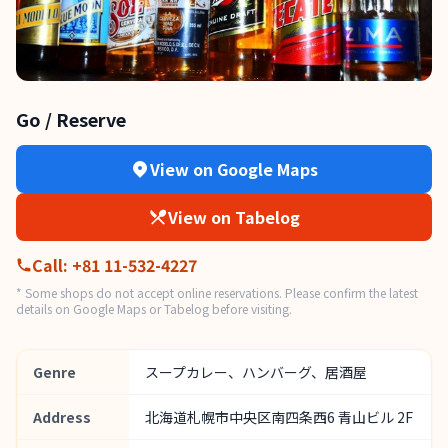
Go / Reserve
View on Google Maps
View on Tabelog
Call
:
+81 11-532-4227
* Some shops do not accept online reservations. Please confirm the latest
details on Google Maps or Tabelog before visiting.
Genre
スープカレー、ハンバーグ、居酒屋
Address
北海道札幌市中央区南四条西6 青山ビル 2F