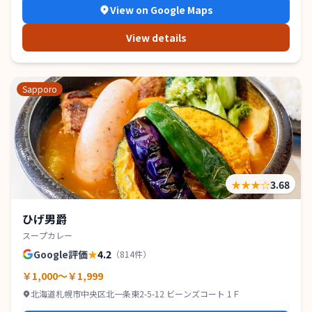
View on Google Maps
View details
Sapporo
★★★
☆
3.68
ひげ男爵
スープカレー
Google評価
★
4.2
（
814
件）
￥1,000～￥1,999
北海道札幌市中央区北一条東2-5-12 ビーンズコート 1Ｆ