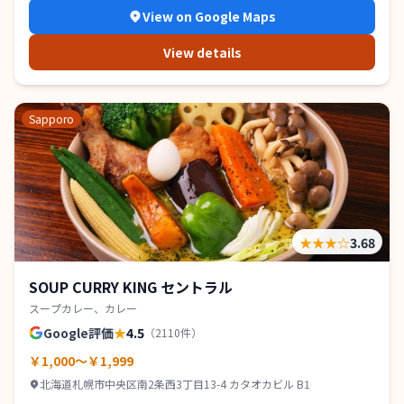
View on Google Maps
View details
Sapporo
★★★
☆
3.68
SOUP CURRY KING セントラル
スープカレー、カレー
Google評価
★
4.5
（
2110
件）
￥1,000～￥1,999
北海道札幌市中央区南2条西3丁目13-4 カタオカビル B1