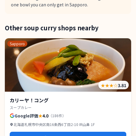
one bowl you can only get in Sapporo.
Other soup curry shops nearby
Sapporo
★★★
☆
3.81
カリーヤ！コング
スープカレー
Google評価
★
4.0
（
186
件）
北海道札幌市中央区南16条西6丁目2-10 IR山鼻 1F