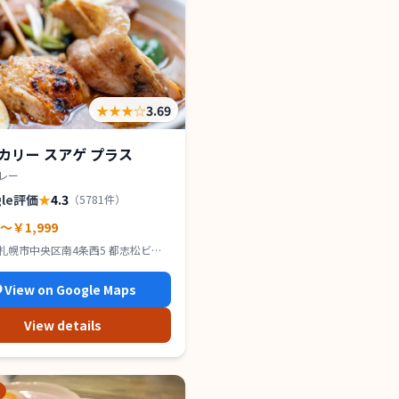
★★★
☆
3.69
カリー スアゲ プラス
レー
gle評価
★
4.3
（
5781
件）
0～￥1,999
札幌市中央区南4条西5 都志松ビル
View on Google Maps
View details