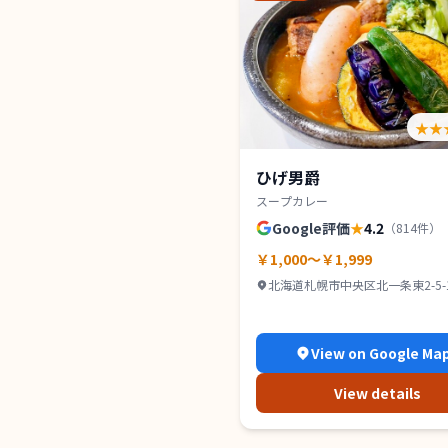
★★
ひげ男爵
スープカレー
Google評価
★
4.2
（
814
件）
￥1,000～￥1,999
北海道札幌市中央区北一条東2-5-1
ンズコート 1Ｆ
View on Google Ma
View details