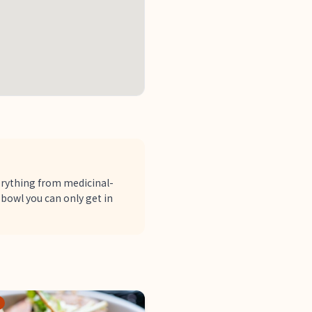
verything from medicinal-
 bowl you can only get in