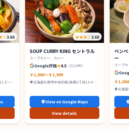
★
☆
3.68
★★★
☆
3.68
SOUP CURRY KING セントラル
ベンベ
ー
スープカレー、カレー
スープカ
Google評価
★
4.5
（
2110
件）
Goo
￥1,000～￥1,999
￥1,00
2 ビー
北海道札幌市中央区南2条西3丁目13-4 カ
タオカビル B1
北海道
スペース
ps
View on Google Maps
View details