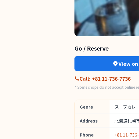
Go / Reserve
View on
Call
:
+81 11-736-7736
* Some shops do not accept online res
Genre
スープカレ
Address
北海道札幌市
Phone
+81 11-736