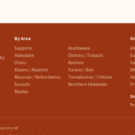
By Area
Si
Sapporo
Asahikawa
Al
Hakodate
Obihiro / Tokachi
So
 by
Otaru
Kushiro
So
Kitami / Abashiri
Furano / Biei
Wh
Muroran / Noboribetsu
Tomakomai / Chitose
A
Sorachi
Northern Hokkaido
Pr
Niseko
Si

pcurry.net