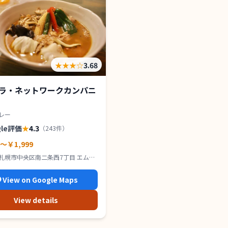
★★★
☆
3.68
ラ・ネットワークカンパニ
レー
gle評価
★
4.3
（
243
件）
0～￥1,999
札幌市中央区南二条西7丁目 エムズ
 1F
View on Google Maps
View details