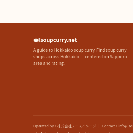
🍛
soupcurry.net
A guide to Hokkaido soup curry. Find soup curry
shops across Hokkaido — centered on Sapporo —
area and rating.
Operated by
：
株式会社ノースイメージ
|
Contact
：info@sou