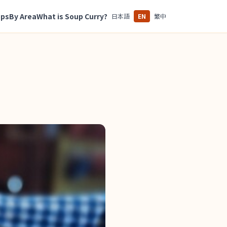
ops
By Area
What is Soup Curry?
日本語
EN
繁中