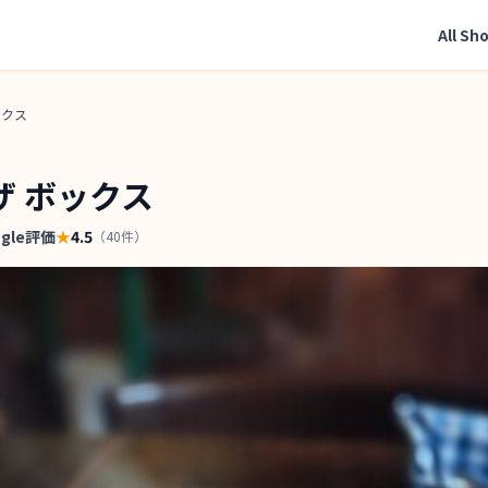
All Sh
ックス
ザ ボックス
ogle評価
★
4.5
（
40
件）