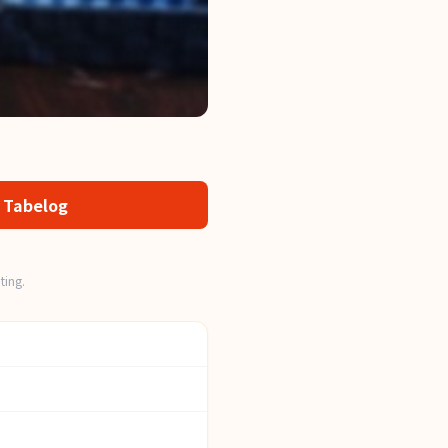
 Tabelog
ting.