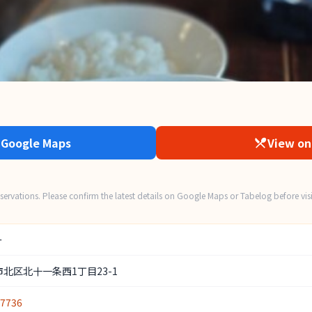
 Google Maps
View on
ervations. Please confirm the latest details on Google Maps or Tabelog before visi
ー
北区北十一条西1丁目23-1
-7736