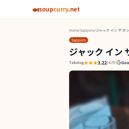
🍛
soup
curry
.net
Home
/
Sapporo
/
ジャック イン ザ ボ
Sapporo
ジャック イン 
★★★
3.22
Go
Tabelog
(
41
件)