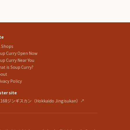
te
l Shops
up Curry Open Now
up Curry Near You
at is Soup Curry?
bout
ivacy Policy
ster site
 168ジンギスカン（Hokkaido Jingisukan）↗