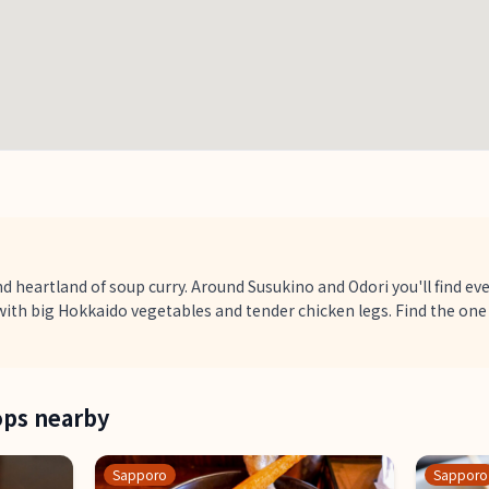
d heartland of soup curry. Around Susukino and Odori you'll find e
with big Hokkaido vegetables and tender chicken legs. Find the one
ops nearby
Sapporo
Sapporo