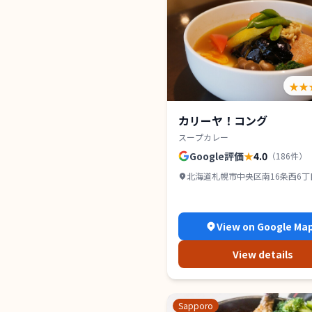
★★
カリーヤ！コング
スープカレー
Google評価
★
4.0
（
186
件）
北海道札幌市中央区南16条西6丁目2
山鼻 1F
View on Google Ma
View details
Sapporo