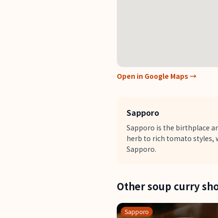
Open in Google Maps →
Sapporo
Sapporo is the birthplace an
herb to rich tomato styles, 
Sapporo.
Other soup curry sh
Sapporo