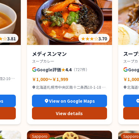
★
☆
3.81
★★★
☆
3.70
メディスンマン
スープ
スープカレー
スープカ
Google評価
★
4.4
Goo
（
727
件）
-10 IR
￥1,000～￥1,999
￥1,00
北海道札幌市中央区南十二条西10-1-18 グ
北海道
ッドビル １Ｆ
2F
ps
View on Google Maps
View details
Sapporo
Sapporo