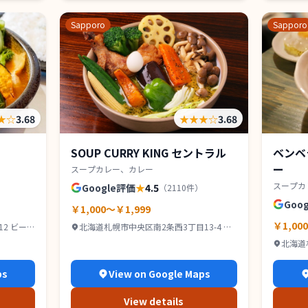
Sapporo
Sapporo
★
☆
3.68
★★★
☆
3.68
SOUP CURRY KING セントラル
ベンベ
ー
スープカレー、カレー
スープカ
Google評価
★
4.5
（
2110
件）
Goo
￥1,000～￥1,999
￥1,00
2 ビー
北海道札幌市中央区南2条西3丁目13-4 カ
タオカビル B1
北海道
スペース
ps
View on Google Maps
View details