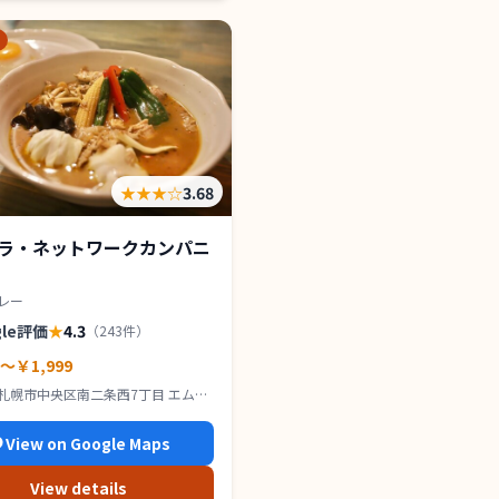
★★★
☆
3.68
ラ・ネットワークカンパニ
レー
gle評価
★
4.3
（
243
件）
0～￥1,999
札幌市中央区南二条西7丁目 エムズ
 1F
View on Google Maps
View details