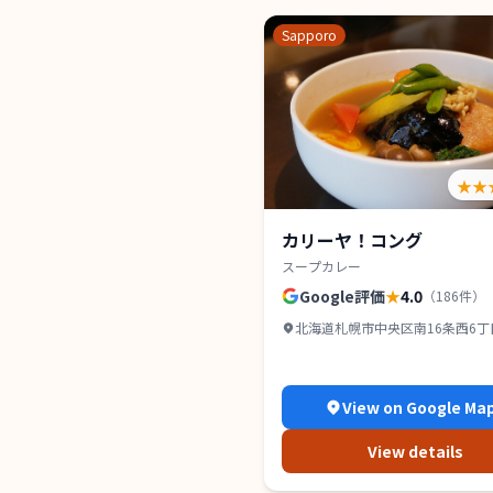
Sapporo
★★
カリーヤ！コング
スープカレー
Google評価
★
4.0
（
186
件）
北海道札幌市中央区南16条西6丁目2
山鼻 1F
View on Google Ma
View details