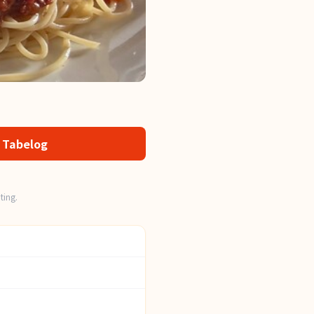
 Tabelog
ting.