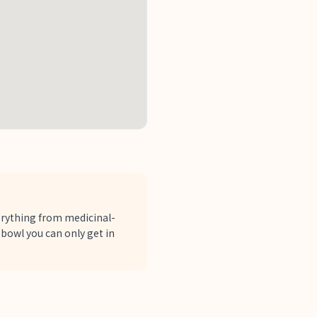
verything from medicinal-
 bowl you can only get in