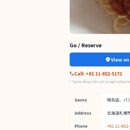
Go / Reserve
View on
Call
:
+81 11-852-5171
* Some shops do not accept online res
Genre
喫茶店、パ
Address
北海道札幌市
Phone
+81 11-852