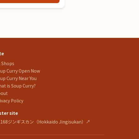
te
l Shops
up Curry Open Now
up Curry Near You
at is Soup Curry?
bout
ivacy Policy
ster site
 168ジンギスカン（Hokkaido Jingisukan）↗