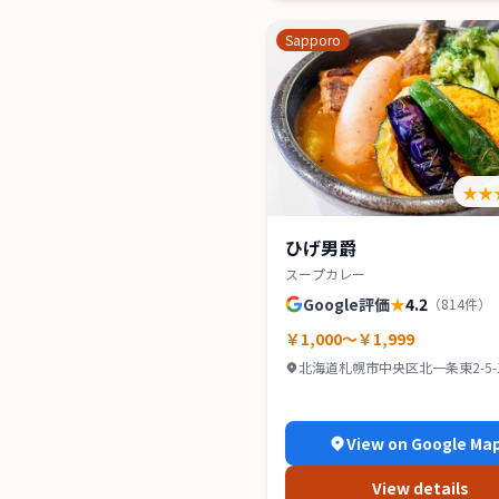
Sapporo
★★
ひげ男爵
スープカレー
Google評価
★
4.2
（
814
件）
￥1,000～￥1,999
北海道札幌市中央区北一条東2-5-1
ンズコート 1Ｆ
View on Google Ma
View details