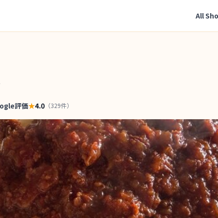
All Sh
ア
ogle評価
★
4.0
（
329
件）