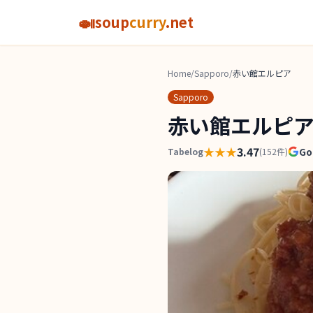
🍛
soup
curry
.net
Home
/
Sapporo
/
赤い館エルピア
Sapporo
赤い館エルピ
★★★
3.47
Go
Tabelog
(
152
件)