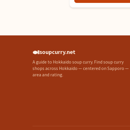
🍛
soupcurry.net
A guide to Hokkaido soup curry. Find soup curry
shops across Hokkaido — centered on Sapporo —
area and rating.