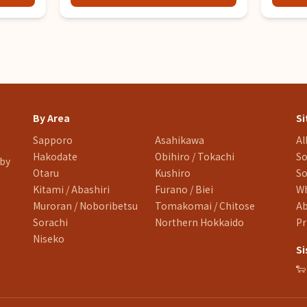
By Area
Si
Sapporo
Asahikawa
Al
Hakodate
Obihiro / Tokachi
So
 by
Otaru
Kushiro
So
Kitami / Abashiri
Furano / Biei
Wh
Muroran / Noboribetsu
Tomakomai / Chitose
A
Sorachi
Northern Hokkaido
Pr
Niseko
Si
