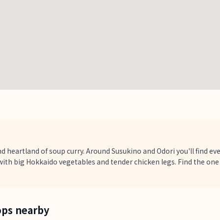
d heartland of soup curry. Around Susukino and Odori you'll find e
with big Hokkaido vegetables and tender chicken legs. Find the one
ops nearby