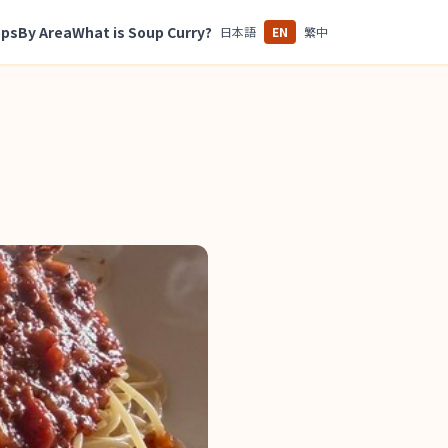
ops
By Area
What is Soup Curry?
日本語
EN
繁中