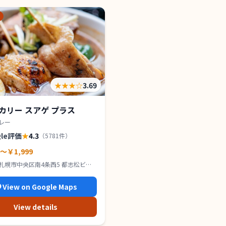
★★★
☆
3.69
カリー スアゲ プラス
レー
gle評価
★
4.3
（
5781
件）
0～￥1,999
札幌市中央区南4条西5 都志松ビル
View on Google Maps
View details