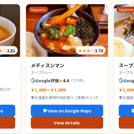
Sapporo
Sapporo
★
☆
3.81
★★★
☆
3.70
メディスンマン
スープ
スープカレー
スープカ
Google評価
★
4.4
Goo
（
727
件）
-10 IR
￥1,000～￥1,999
￥1,00
北海道札幌市中央区南十二条西10-1-18 グ
北海道
ッドビル １Ｆ
2F
ps
View on Google Maps
View details