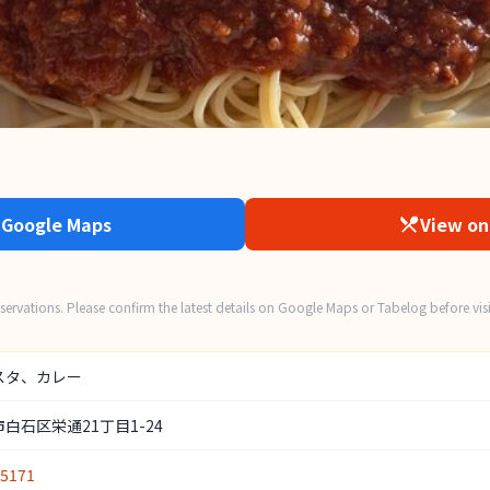
 Google Maps
View on
ervations. Please confirm the latest details on Google Maps or Tabelog before visi
スタ、カレー
白石区栄通21丁目1-24
-5171