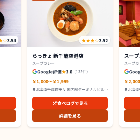
★
☆
3.54
★★★
☆
3.52
らっきょ 新千歳空港店
スープ
スープカレー
スープカ
Google評価
★
3.8
Goo
（
133
件）
￥1,000～￥1,999
￥2,00
北海道千歳市美々 国内線ターミナルビル
北海道
3F
ビル 3
食べログで見る
詳細を見る