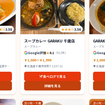
★
☆
3.58
★★★
☆
3.56
スープカレー GARAKU 千歳店
GARA
スープカレー
スープカ
Google評価
★
4.1
Goo
（
912
件）
￥1,000～￥1,999
￥2,00
歳空港ター
北海道千歳市栄町7-1237-21
北海道
3F
食べログで見る
詳細を見る
苫小牧・千歳
苫小牧・