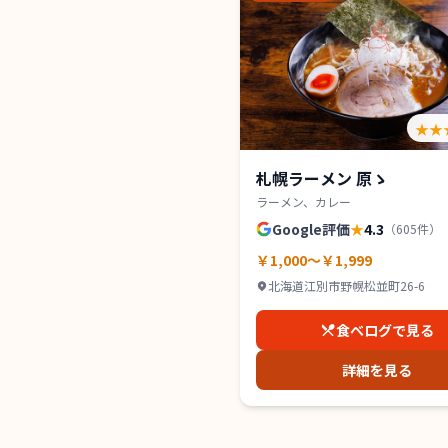
★★
札幌ラーメン 原ゝ
ラーメン、カレー
Google評価
★
4.3
（
605
件）
￥1,000～￥1,999
北海道江別市野幌松並町26-6
食べログで見る
詳細を見る