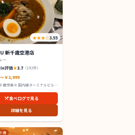
★★★
☆
3.55
KU 新千歳空港店
レー
gle評価
★
3.7
（
192
件）
0～￥2,999
千歳市美々 国内線ターミナルビル
食べログで見る
詳細を見る
千歳