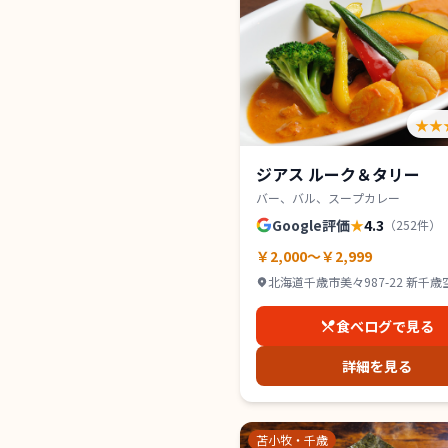
★★
ジアス ルーク＆タリー
バー、バル、スープカレー
Google評価
★
4.3
（
252
件）
￥2,000～￥2,999
北海道千歳市美々987-22 新千
ミナルビル 3F
食べログで見る
詳細を見る
苫小牧・千歳