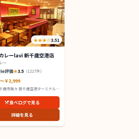
★★★
☆
3.51
カレーlavi 新千歳空港店
レー
gle評価
★
3.5
（
1227
件）
0～￥2,999
千歳市美々 新千歳空港ターミナル
F
食べログで見る
詳細を見る