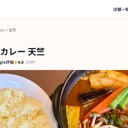
店舗一
レー 天竺
カレー 天竺
gle評価
★
4.8
（
13
件）