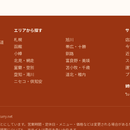
エリアから探す
サ
札幌
旭川
店
道
函館
帯広・十勝
今
小樽
釧路
近
北見・網走
富良野・美瑛
ス
室蘭・登別
苫小牧・千歳
運
空知・滝川
道北・稚内
プ
ニセコ・倶知安
姉

rry.net
とにしています。営業時間・定休日・メニュー・価格などは変更される場合がある
損害についても、当サイトは責任を負いかねます。