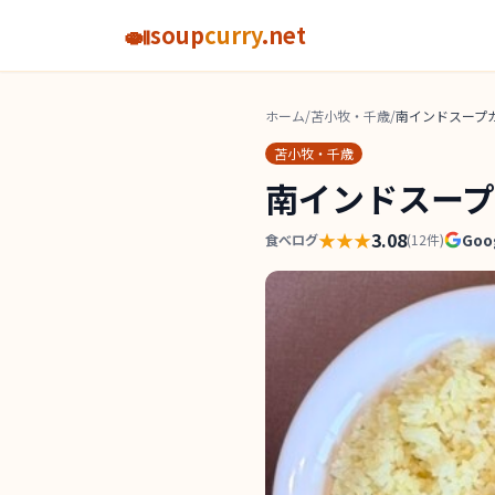
🍛
soup
curry
.net
ホーム
/
苫小牧・千歳
/
南インドスープカ
苫小牧・千歳
南インドスープ
★★★
3.08
Goo
食べログ
(
12
件)