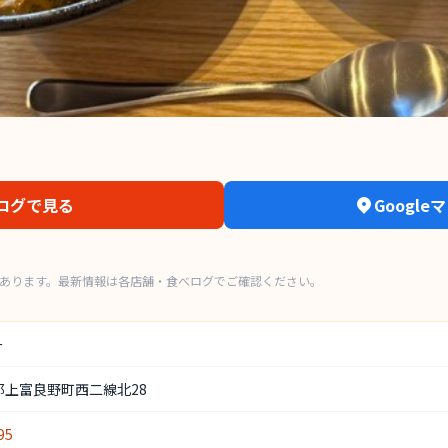
ログで見る
Googl
もあります。最新情報は各店舗・食べログでご確認ください。
ー
郡上富良野町西二線北28
95