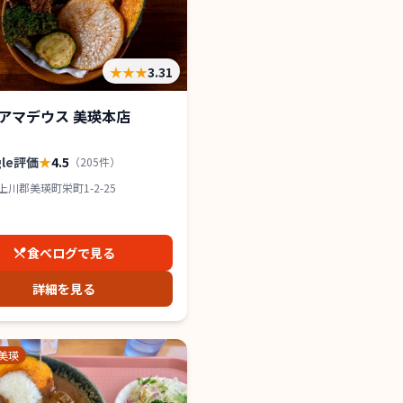
★★★
3.31
アマデウス 美瑛本店
gle評価
★
4.5
（
205
件）
上川郡美瑛町栄町1-2-25
食べログで見る
詳細を見る
美瑛