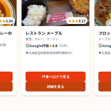
★★
3.30
★★★
3.27
レーの
レストラン メープル
フロッ
食堂、カレー、ラーメン
スープカ
料理
Google評価
★
3.8
Goo
（
93
件）
北海道空知郡南富良野町幾寅687
北海道
売店 2
食べログで見る
詳細を見る