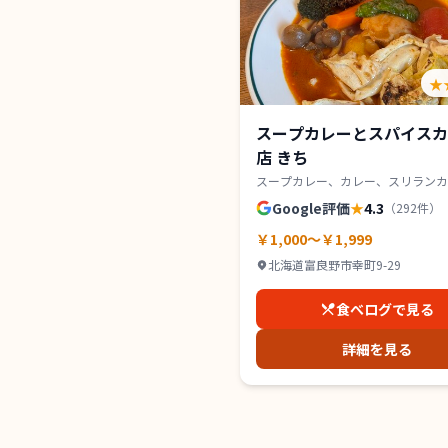
★
スープカレーとスパイスカ
店 きち
スープカレー、カレー、スリランカ
Google評価
★
4.3
（
292
件）
￥1,000～￥1,999
北海道富良野市幸町9-29
食べログで見る
詳細を見る