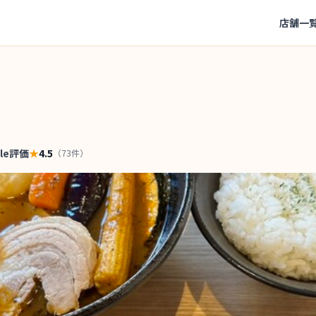
店舗一
gle評価
★
4.5
（
73
件）