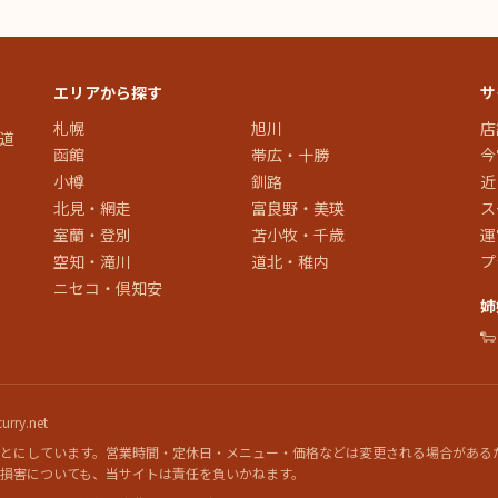
エリアから探す
サ
札幌
旭川
店
道
函館
帯広・十勝
今
小樽
釧路
近
北見・網走
富良野・美瑛
ス
室蘭・登別
苫小牧・千歳
運
空知・滝川
道北・稚内
プ
ニセコ・倶知安
姉

rry.net
とにしています。営業時間・定休日・メニュー・価格などは変更される場合がある
損害についても、当サイトは責任を負いかねます。