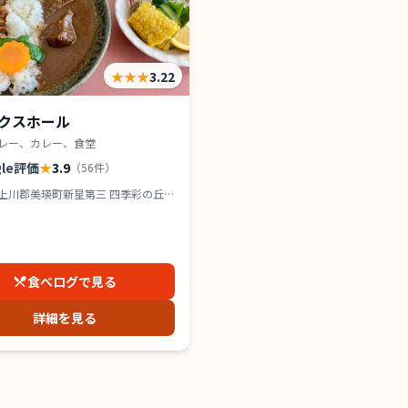
★★★
3.22
クスホール
レー、カレー、食堂
gle評価
★
3.9
（
56
件）
上川郡美瑛町新星第三 四季彩の丘
F
食べログで見る
詳細を見る