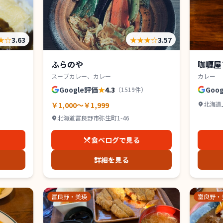
★
☆
3.63
★★★
☆
3.57
ふらのや
咖喱屋
スープカレー、カレー
カレー
Google評価
★
4.3
Goo
（
1519
件）
北海道
￥1,000～￥1,999
北海道富良野市弥生町1-46
食べログで見る
詳細を見る
富良野・美瑛
富良野・