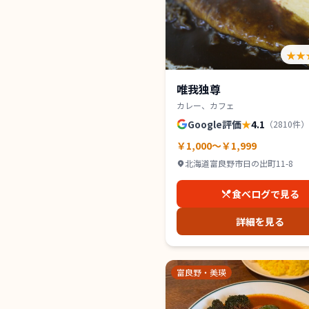
★★
唯我独尊
カレー、カフェ
Google評価
★
4.1
（
2810
件）
￥1,000～￥1,999
北海道富良野市日の出町11-8
食べログで見る
詳細を見る
富良野・美瑛