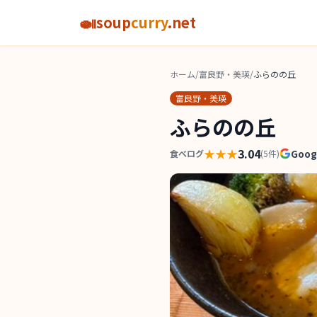
🍛
soup
curry
.net
ホーム
/
富良野・美瑛
/
ふらのの丘
富良野・美瑛
ふらのの丘
★★★
3.04
Goo
食べログ
(
5
件)