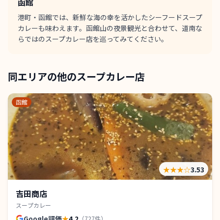
函館
港町・函館では、新鮮な海の幸を活かしたシーフードスープ
カレーも味わえます。函館山の夜景観光と合わせて、道南な
らではのスープカレー店を巡ってみてください。
同エリアの他のスープカレー店
函館
★★★
☆
3.53
吉田商店
スープカレー
Google評価
★
4.2
（
727
件）