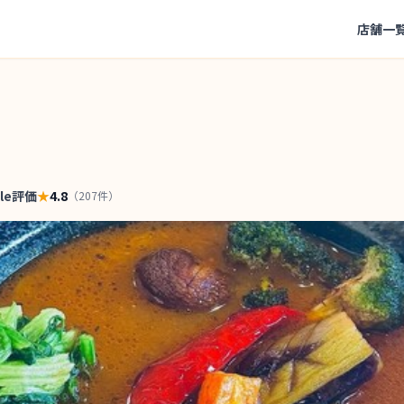
店舗一
gle評価
★
4.8
（
207
件）