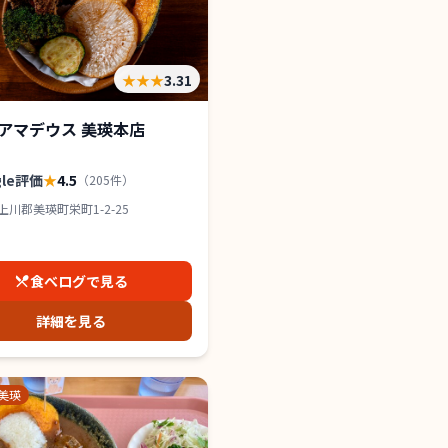
★★★
3.31
アマデウス 美瑛本店
gle評価
★
4.5
（
205
件）
上川郡美瑛町栄町1-2-25
食べログで見る
詳細を見る
美瑛