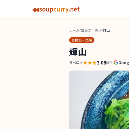
🍛
soup
curry
.net
ホーム
/
富良野・美瑛
/
輝山
富良野・美瑛
輝山
★★★
3.08
Goo
食べログ
(
9
件)