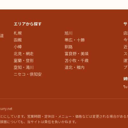
エリアから探す
サ
札幌
旭川
店
道
函館
帯広・十勝
今
小樽
釧路
近
北見・網走
富良野・美瑛
ス
室蘭・登別
苫小牧・千歳
運
空知・滝川
道北・稚内
プ
ニセコ・倶知安
姉

rry.net
とにしています。営業時間・定休日・メニュー・価格などは変更される場合がある
損害についても、当サイトは責任を負いかねます。