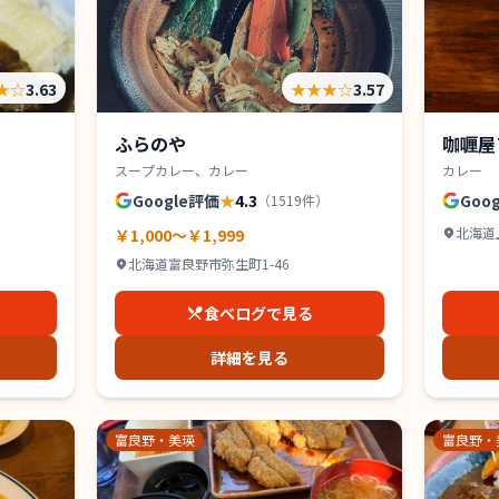
★
☆
3.63
★★★
☆
3.57
ふらのや
咖喱屋
スープカレー、カレー
カレー
Google評価
★
4.3
Goo
（
1519
件）
北海道
￥1,000～￥1,999
北海道富良野市弥生町1-46
食べログで見る
詳細を見る
富良野・美瑛
富良野・