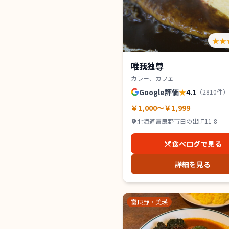
★★
唯我独尊
カレー、カフェ
Google評価
★
4.1
（
2810
件）
￥1,000～￥1,999
北海道富良野市日の出町11-8
食べログで見る
詳細を見る
富良野・美瑛