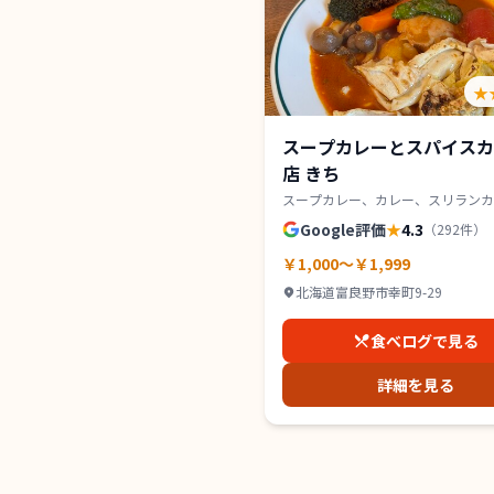
★
スープカレーとスパイスカ
店 きち
スープカレー、カレー、スリランカ
Google評価
★
4.3
（
292
件）
￥1,000～￥1,999
北海道富良野市幸町9-29
食べログで見る
詳細を見る