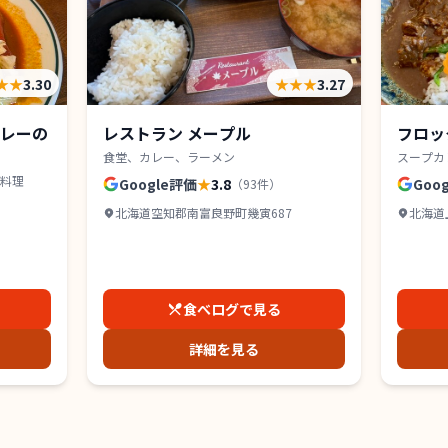
★★
3.30
★★★
3.27
レーの
レストラン メープル
フロッ
食堂、カレー、ラーメン
スープカ
料理
Google評価
★
3.8
Goo
（
93
件）
北海道空知郡南富良野町幾寅687
北海道
売店 2
食べログで見る
詳細を見る