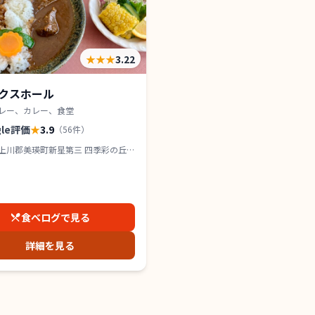
★★★
3.22
クスホール
レー、カレー、食堂
gle評価
★
3.9
（
56
件）
上川郡美瑛町新星第三 四季彩の丘
F
食べログで見る
詳細を見る