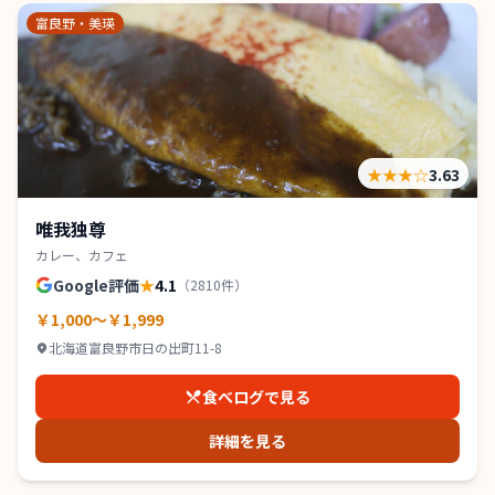
富良野・美瑛
★★★
☆
3.63
唯我独尊
カレー、カフェ
Google評価
★
4.1
（
2810
件）
￥1,000～￥1,999
北海道富良野市日の出町11-8
食べログで見る
詳細を見る