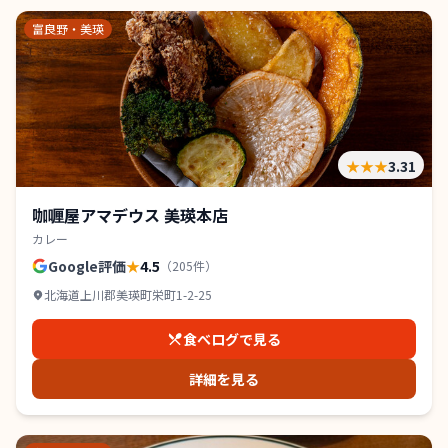
富良野・美瑛
★★★
3.31
咖喱屋アマデウス 美瑛本店
カレー
Google評価
★
4.5
（
205
件）
北海道上川郡美瑛町栄町1-2-25
食べログで見る
詳細を見る