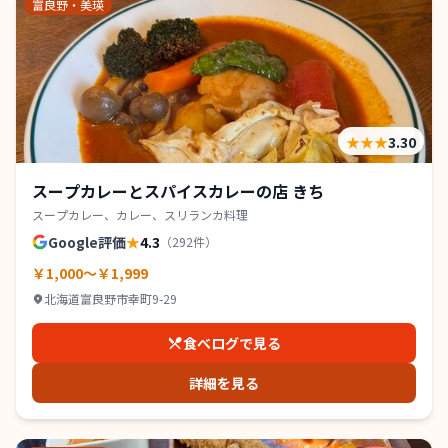
富良野・美瑛
★★★
3.30
スープカレーとスパイスカレーの店 きち
スープカレー、カレー、スリランカ料理
Google評価
★
4.3
（
292
件）
￥1,000～￥1,999
北海道富良野市幸町9-29
食べログで見る
詳細を見る