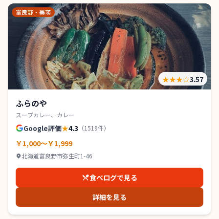
富良野・美瑛
★★★
☆
3.57
ふらのや
スープカレー、カレー
Google評価
★
4.3
（
1519
件）
￥1,000～￥1,999
北海道富良野市弥生町1-46
食べログで見る
詳細を見る