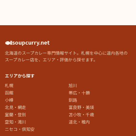
🍛
soupcurry.net
北海道のスープカレー専門情報サイト。札幌を中心に道内各地の
スープカレー店を、エリア・評価から探せます。
エリアから探す
札幌
旭川
函館
帯広・十勝
小樽
釧路
北見・網走
富良野・美瑛
室蘭・登別
苫小牧・千歳
空知・滝川
道北・稚内
ニセコ・倶知安