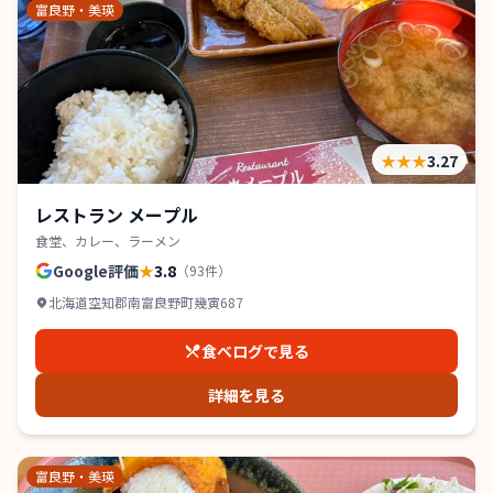
富良野・美瑛
★★★
3.27
レストラン メープル
食堂、カレー、ラーメン
Google評価
★
3.8
（
93
件）
北海道空知郡南富良野町幾寅687
食べログで見る
詳細を見る
富良野・美瑛