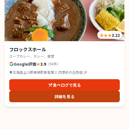
★★★
3.22
フロックスホール
スープカレー、カレー、食堂
Google評価
★
3.9
（
56
件）
北海道上川郡美瑛町新星第三 四季彩の丘売店 2F
食べログで見る
詳細を見る