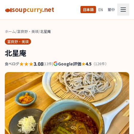
🍛
soup
curry
.net
日本語
EN
繁中
ホーム
/
富良野・美瑛
/
北星庵
富良野・美瑛
北星庵
★★★
3.08
Google評価
★
4.5
食べログ
(
13
件)
（
126
件）