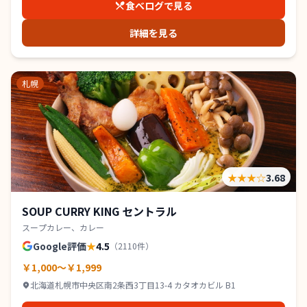
食べログで見る
詳細を見る
札幌
★★★
☆
3.68
SOUP CURRY KING セントラル
スープカレー、カレー
Google評価
★
4.5
（
2110
件）
￥1,000～￥1,999
北海道札幌市中央区南2条西3丁目13-4 カタオカビル B1