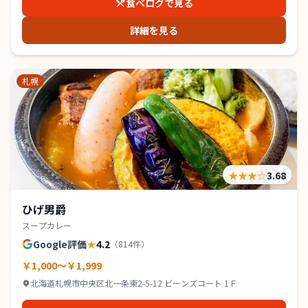
食べログで見る
詳細を見る
札幌
★★★
☆
3.68
ひげ男爵
スープカレー
Google評価
★
4.2
（
814
件）
￥1,000～￥1,999
北海道札幌市中央区北一条東2-5-12 ビーンズコート 1Ｆ