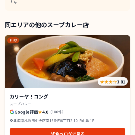
い。
同エリアの他のスープカレー店
札幌
★★★
☆
3.81
カリーヤ！コング
スープカレー
Google評価
★
4.0
（
186
件）
北海道札幌市中央区南16条西6丁目2-10 IR山鼻 1F
食べログで見る