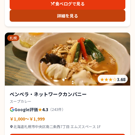
食べログで見る
詳細を見る
札幌
★★★
☆
3.68
ベンベラ・ネットワークカンパニー
スープカレー
Google評価
★
4.3
（
243
件）
￥1,000～￥1,999
北海道札幌市中央区南二条西7丁目 エムズスペース 1F