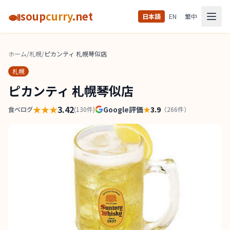
🍛
soup
curry
.net
日本語
EN
繁中
ホーム
/
札幌
/
ピカンティ 札幌琴似店
札幌
ピカンティ 札幌琴似店
★★★
3.42
Google評価
★
3.9
食べログ
(
130
件)
（
266
件）