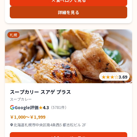
食べログで見る
詳細を見る
札幌
★★★
☆
3.69
スープカリー スアゲ プラス
スープカレー
Google評価
★
4.3
（
5781
件）
￥1,000～￥1,999
北海道札幌市中央区南4条西5 都志松ビル 2F