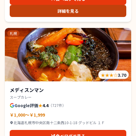
詳細を見る
札幌
★★★
☆
3.70
メディスンマン
スープカレー
Google評価
★
4.4
（
727
件）
￥1,000～￥1,999
北海道札幌市中央区南十二条西10-1-18 グッドビル １Ｆ