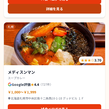
詳細を見る
札幌
★★★
☆
3.70
メディスンマン
スープカレー
Google評価
★
4.4
（
727
件）
￥1,000～￥1,999
北海道札幌市中央区南十二条西10-1-18 グッドビル １Ｆ