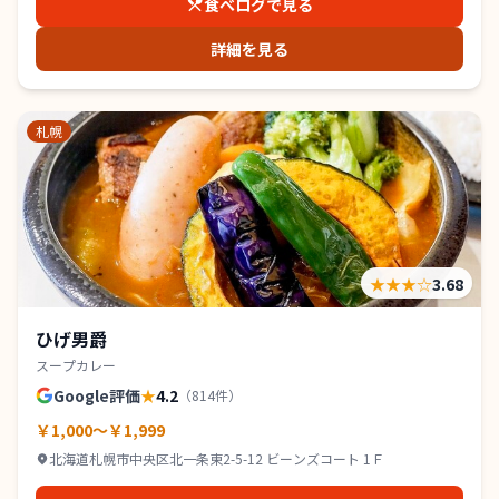
食べログで見る
詳細を見る
札幌
★★★
☆
3.68
ひげ男爵
スープカレー
Google評価
★
4.2
（
814
件）
￥1,000～￥1,999
北海道札幌市中央区北一条東2-5-12 ビーンズコート 1Ｆ