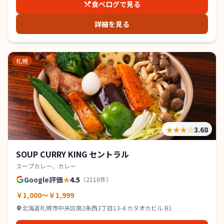
食べログで見る
詳細を見る
札幌
★★★
☆
3.68
SOUP CURRY KING セントラル
スープカレー、カレー
Google評価
★
4.5
（
2110
件）
￥1,000～￥1,999
北海道札幌市中央区南2条西3丁目13-4 カタオカビル B1