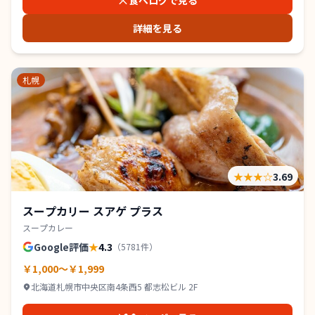
食べログで見る
詳細を見る
札幌
★★★
☆
3.69
スープカリー スアゲ プラス
スープカレー
Google評価
★
4.3
（
5781
件）
￥1,000～￥1,999
北海道札幌市中央区南4条西5 都志松ビル 2F