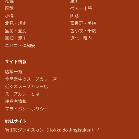
札幌
旭川
函館
帯広・十勝
小樽
釧路
北見・網走
富良野・美瑛
室蘭・登別
苫小牧・千歳
空知・滝川
道北・稚内
ニセコ・倶知安
サイト情報
店舗一覧
今営業中のスープカレー店
近くのスープカレー店
スープカレーとは
運営者情報
プライバシーポリシー
姉妹サイト
🐑 168ジンギスカン（Hokkaido Jingisukan）↗