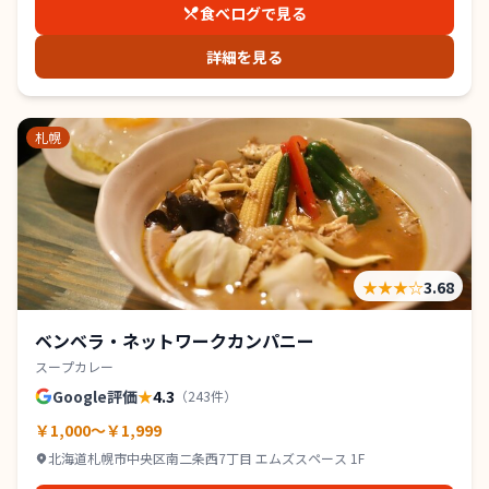
食べログで見る
詳細を見る
札幌
★★★
☆
3.68
ベンベラ・ネットワークカンパニー
スープカレー
Google評価
★
4.3
（
243
件）
￥1,000～￥1,999
北海道札幌市中央区南二条西7丁目 エムズスペース 1F