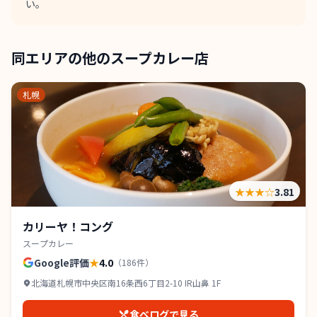
い。
同エリアの他のスープカレー店
札幌
★★★
☆
3.81
カリーヤ！コング
スープカレー
Google評価
★
4.0
（
186
件）
北海道札幌市中央区南16条西6丁目2-10 IR山鼻 1F
食べログで見る