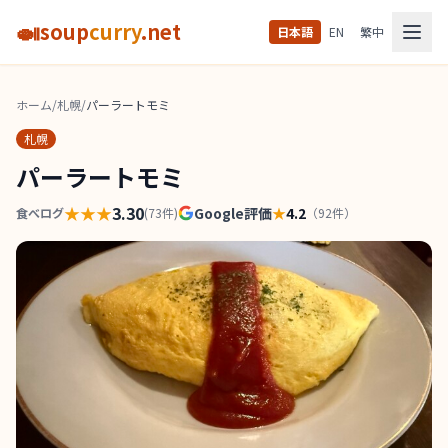
🍛
soup
curry
.net
日本語
EN
繁中
ホーム
/
札幌
/
パーラートモミ
札幌
パーラートモミ
★★★
3.30
Google評価
★
4.2
食べログ
(
73
件)
（
92
件）