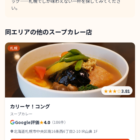
ッグ——札幌でしか味わえない一杯を探してみてくださ
い。
同エリアの他のスープカレー店
札幌
★★★
☆
3.81
カリーヤ！コング
スープカレー
Google評価
★
4.0
（
186
件）
北海道札幌市中央区南16条西6丁目2-10 IR山鼻 1F