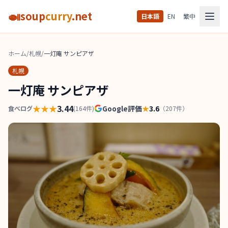
🍛
soup
curry
.net
日本語
EN
繁中
ホーム
/
札幌
/
一灯庵 サンピアザ
札幌
一灯庵 サンピアザ
★★★
3.44
Google評価
★
3.6
食べログ
(
164
件)
（
207
件）