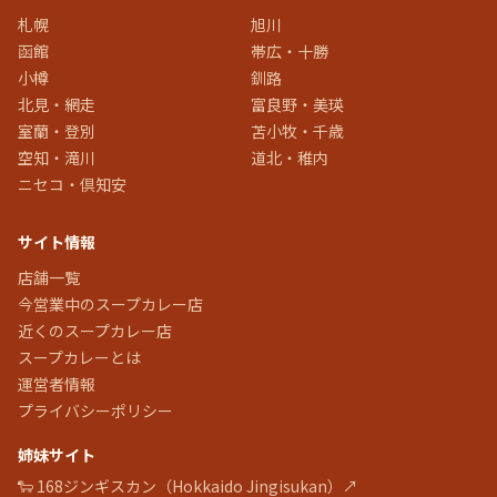
札幌
旭川
函館
帯広・十勝
小樽
釧路
北見・網走
富良野・美瑛
室蘭・登別
苫小牧・千歳
空知・滝川
道北・稚内
ニセコ・倶知安
サイト情報
店舗一覧
今営業中のスープカレー店
近くのスープカレー店
スープカレーとは
運営者情報
プライバシーポリシー
姉妹サイト
🐑 168ジンギスカン（Hokkaido Jingisukan）↗