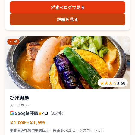
食べログで見る
詳細を見る
札幌
★★★
☆
3.68
ひげ男爵
スープカレー
Google評価
★
4.2
（
814
件）
￥1,000～￥1,999
北海道札幌市中央区北一条東2-5-12 ビーンズコート 1Ｆ