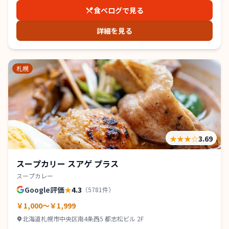
食べログで見る
詳細を見る
札幌
★★★
☆
3.69
スープカリー スアゲ プラス
スープカレー
Google評価
★
4.3
（
5781
件）
￥1,000～￥1,999
北海道札幌市中央区南4条西5 都志松ビル 2F