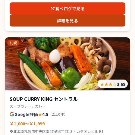
食べログで見る
詳細を見る
札幌
★★★
☆
3.68
SOUP CURRY KING セントラル
スープカレー、カレー
Google評価
★
4.5
（
2110
件）
￥1,000～￥1,999
北海道札幌市中央区南2条西3丁目13-4 カタオカビル B1