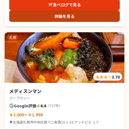
食べログで見る
詳細を見る
札幌
★★★
☆
3.70
メディスンマン
スープカレー
Google評価
★
4.4
（
727
件）
￥1,000～￥1,999
北海道札幌市中央区南十二条西10-1-18 グッドビル １Ｆ