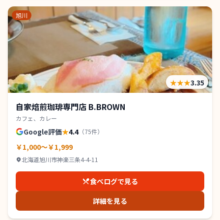
旭川
★★★
3.35
自家焙煎珈琲専門店 B.BROWN
カフェ、カレー
Google評価
★
4.4
（
75
件）
￥1,000～￥1,999
北海道旭川市神楽三条4-4-11
食べログで見る
詳細を見る