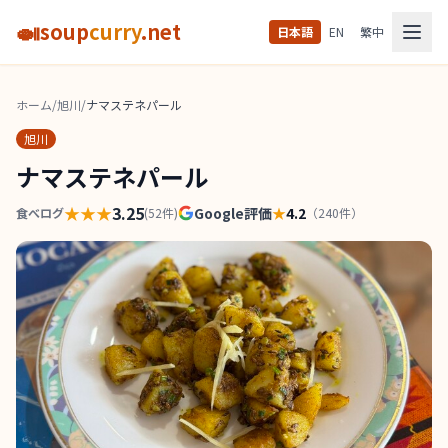
🍛
soup
curry
.net
日本語
EN
繁中
ホーム
/
旭川
/
ナマステネパール
旭川
ナマステネパール
★★★
3.25
Google評価
★
4.2
食べログ
(
52
件)
（
240
件）