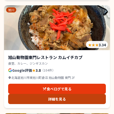
旭川
★★★
3.34
旭山動物園東門レストラン カムイチカプ
食堂、カレー、ジンギスカン
Google評価
★
3.8
（
104
件）
北海道旭川市東旭川町倉沼 旭山動物園 東門 2F
食べログで見る
詳細を見る