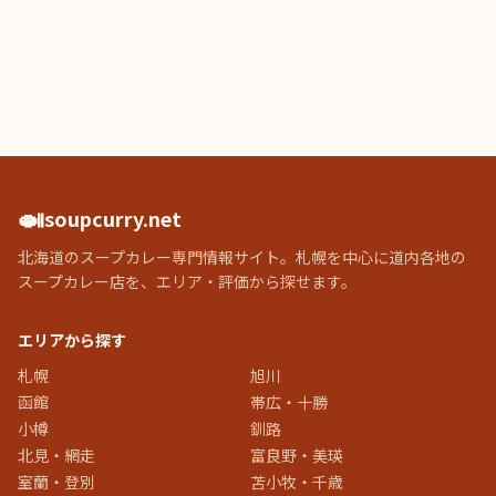
🍛
soupcurry.net
北海道のスープカレー専門情報サイト。札幌を中心に道内各地の
スープカレー店を、エリア・評価から探せます。
エリアから探す
札幌
旭川
函館
帯広・十勝
小樽
釧路
北見・網走
富良野・美瑛
室蘭・登別
苫小牧・千歳