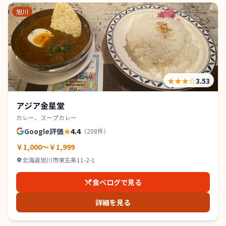
旭川
★★★
☆
3.53
アジア金星堂
カレー、スープカレー
Google評価
★
4.4
（
208
件）
￥1,000～￥1,999
北海道旭川市東五条11-2-1
食べログで見る
詳細を見る