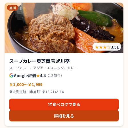
旭川
★★★
☆
3.51
スープカレー奥芝商店 旭川亭
スープカレー、アジア・エスニック、カレー
Google評価
★
4.4
（
1245
件）
￥1,000～￥1,999
北海道旭川市旭町1条13-2146-14
食べログで見る
詳細を見る