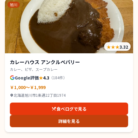
旭川
★★★
3.32
カレーハウス アンクルペパリー
カレー、ピザ、スープカレー
Google評価
★
4.3
（
184
件）
￥1,000～￥1,999
北海道旭川市1条通22丁目1974
食べログで見る
詳細を見る