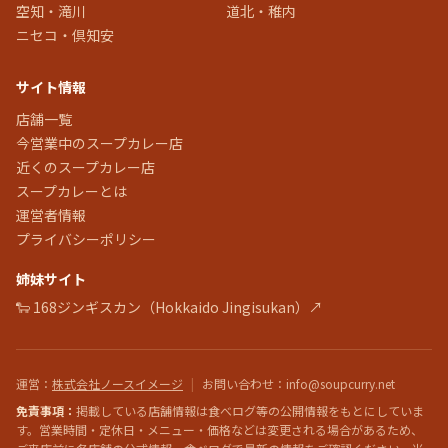
空知・滝川
道北・稚内
ニセコ・倶知安
サイト情報
店舗一覧
今営業中のスープカレー店
近くのスープカレー店
スープカレーとは
運営者情報
プライバシーポリシー
姉妹サイト
🐑 168ジンギスカン（Hokkaido Jingisukan）↗
運営
：
株式会社ノースイメージ
|
お問い合わせ
：info@soupcurry.net
免責事項：
掲載している店舗情報は食べログ等の公開情報をもとにしていま
す。営業時間・定休日・メニュー・価格などは変更される場合があるため、