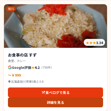
旭川
★★★
3.34
お食事の店 すず
食堂、カレー
Google評価
★
4.2
（
798
件）
～￥999
北海道旭川市東5条2-3-8
食べログで見る
詳細を見る