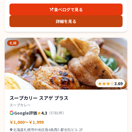
食べログで見る
詳細を見る
札幌
★★★
☆
3.69
スープカリー スアゲ プラス
スープカレー
Google評価
★
4.3
（
5781
件）
￥1,000～￥1,999
北海道札幌市中央区南4条西5 都志松ビル 2F