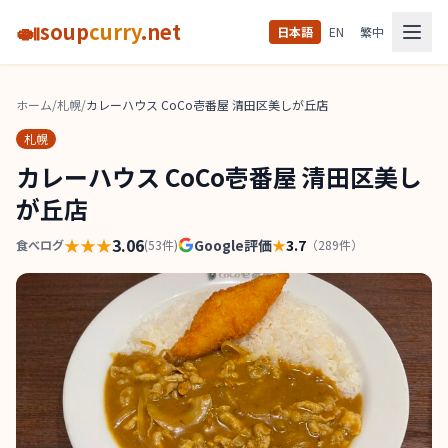
🍛
soup
curry
.net
日本語
EN
繁中
ホーム
/
札幌
/
カレーハウス CoCo壱番屋 清田区美しが丘店
札幌
カレーハウス CoCo壱番屋 清田区美し
が丘店
★★★
3.06
Google評価
★
3.7
食べログ
(
53
件)
（
289
件）