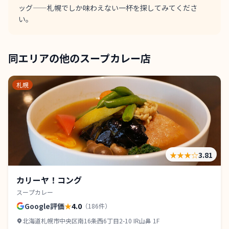
ッグ——札幌でしか味わえない一杯を探してみてくださ
い。
同エリアの他のスープカレー店
札幌
★★★
☆
3.81
カリーヤ！コング
スープカレー
Google評価
★
4.0
（
186
件）
北海道札幌市中央区南16条西6丁目2-10 IR山鼻 1F