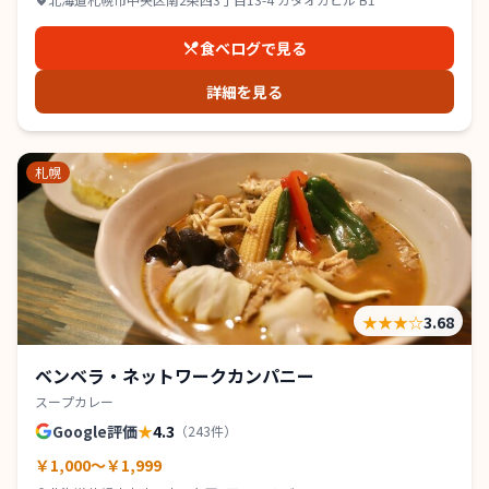
食べログで見る
詳細を見る
札幌
★★★
☆
3.68
ベンベラ・ネットワークカンパニー
スープカレー
Google評価
★
4.3
（
243
件）
￥1,000～￥1,999