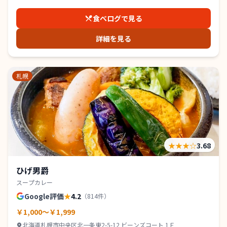
食べログで見る
詳細を見る
札幌
★★★
☆
3.68
ひげ男爵
スープカレー
Google評価
★
4.2
（
814
件）
￥1,000～￥1,999
北海道札幌市中央区北一条東2-5-12 ビーンズコート 1Ｆ