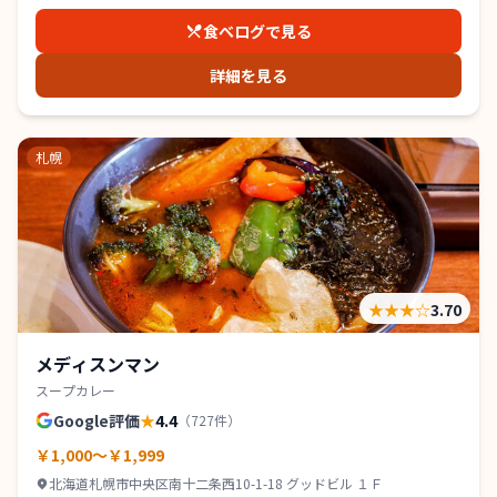
食べログで見る
詳細を見る
札幌
★★★
☆
3.70
メディスンマン
スープカレー
Google評価
★
4.4
（
727
件）
￥1,000～￥1,999
北海道札幌市中央区南十二条西10-1-18 グッドビル １Ｆ