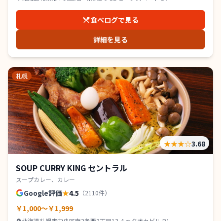
食べログで見る
詳細を見る
札幌
★★★
☆
3.68
SOUP CURRY KING セントラル
スープカレー、カレー
Google評価
★
4.5
（
2110
件）
￥1,000～￥1,999
北海道札幌市中央区南2条西3丁目13-4 カタオカビル B1