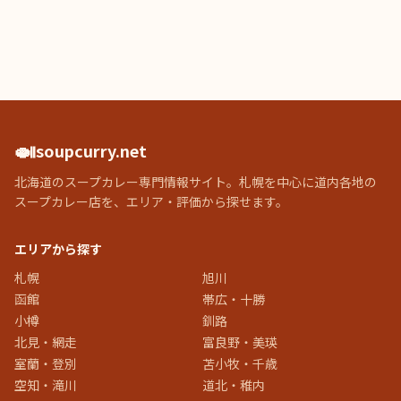
🍛
soupcurry.net
北海道のスープカレー専門情報サイト。札幌を中心に道内各地の
スープカレー店を、エリア・評価から探せます。
エリアから探す
札幌
旭川
函館
帯広・十勝
小樽
釧路
北見・網走
富良野・美瑛
室蘭・登別
苫小牧・千歳
空知・滝川
道北・稚内