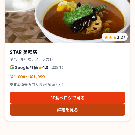
★★★
3.27
STAR 美唄店
ネパール料理、スープカレー
Google評価
★
4.3
（
225
件）
￥1,000～￥1,999
北海道美唄市大通東1条南7-3-1
食べログで見る
詳細を見る