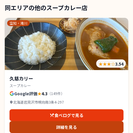
同エリアの他のスープカレー店
空知・滝川
★★★
☆
3.54
久慈カリー
スープカレー
Google評価
★
4.3
（
149
件）
北海道岩見沢市幌向南3条4-297
食べログで見る
詳細を見る