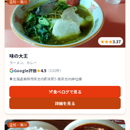
空知・滝川
★★★
3.37
味の大王
ラーメン、カレー
Google評価
★
4.5
（
132
件）
北海道美唄市茶志内町本町5 南茶志内神社横
食べログで見る
詳細を見る
空知・滝川