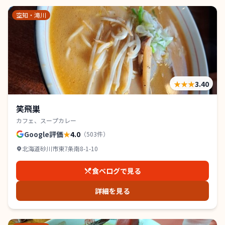
空知・滝川
★★★
3.40
笑飛巣
カフェ、スープカレー
Google評価
★
4.0
（
503
件）
北海道砂川市東7条南8-1-10
食べログで見る
詳細を見る