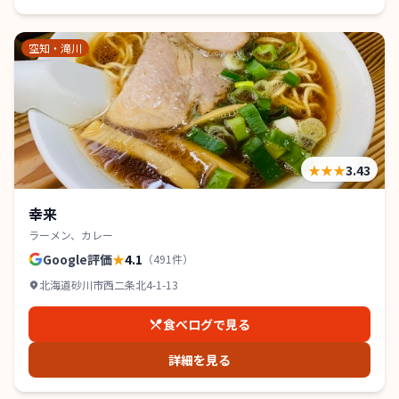
空知・滝川
★★★
3.43
幸来
ラーメン、カレー
Google評価
★
4.1
（
491
件）
北海道砂川市西二条北4-1-13
食べログで見る
詳細を見る