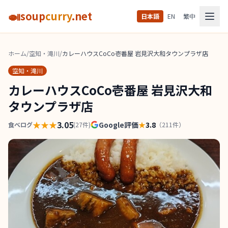
🍛
soup
curry
.net
日本語
EN
繁中
ホーム
/
空知・滝川
/
カレーハウスCoCo壱番屋 岩見沢大和タウンプラザ店
空知・滝川
カレーハウスCoCo壱番屋 岩見沢大和
タウンプラザ店
★★★
3.05
Google評価
★
3.8
食べログ
(
27
件)
（
211
件）