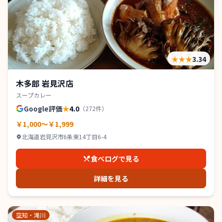
★★★
3.34
木多郎 岩見沢店
スープカレー
Google評価
★
4.0
（
272
件）
￥1,000～￥1,999
北海道岩見沢市6条東14丁目6-4
食べログで見る
詳細を見る
空知・滝川