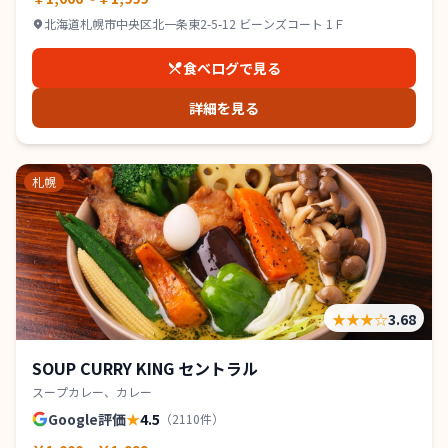
北海道札幌市中央区北一条東2-5-12 ビーンズコート 1Ｆ
食べログで見る
詳細を見る
札幌
★★★
☆
3.68
SOUP CURRY KING セントラル
スープカレー、カレー
Google評価
★
4.5
（
2110
件）