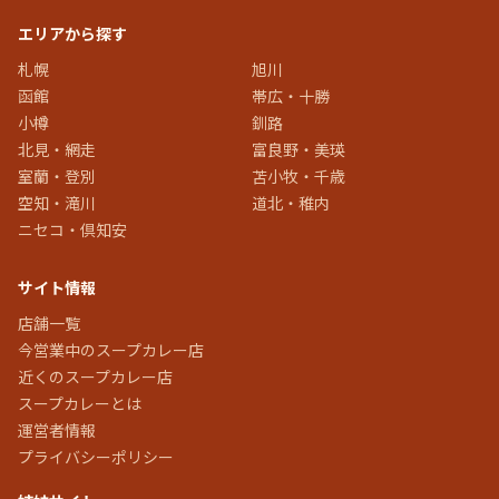
エリアから探す
札幌
旭川
函館
帯広・十勝
小樽
釧路
北見・網走
富良野・美瑛
室蘭・登別
苫小牧・千歳
空知・滝川
道北・稚内
ニセコ・倶知安
サイト情報
店舗一覧
今営業中のスープカレー店
近くのスープカレー店
スープカレーとは
運営者情報
プライバシーポリシー