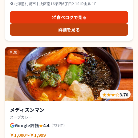
北海道札幌市中央区南16条西6丁目2-10 IR山鼻 1F
食べログで見る
詳細を見る
札幌
★★★
☆
3.70
メディスンマン
スープカレー
Google評価
★
4.4
（
727
件）
￥1,000～￥1,999