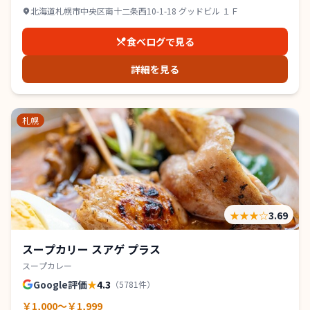
北海道札幌市中央区南十二条西10-1-18 グッドビル １Ｆ
食べログで見る
詳細を見る
札幌
★★★
☆
3.69
スープカリー スアゲ プラス
スープカレー
Google評価
★
4.3
（
5781
件）
￥1,000～￥1,999