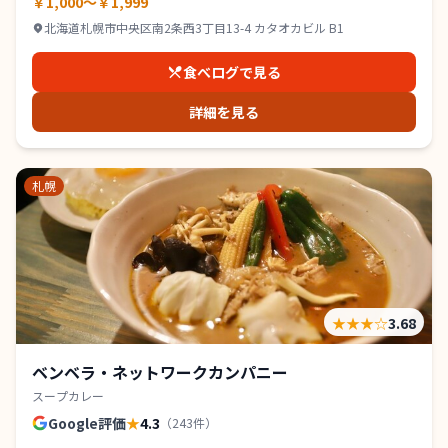
￥1,000～￥1,999
北海道札幌市中央区南2条西3丁目13-4 カタオカビル B1
食べログで見る
詳細を見る
札幌
★★★
☆
3.68
ベンベラ・ネットワークカンパニー
スープカレー
Google評価
★
4.3
（
243
件）