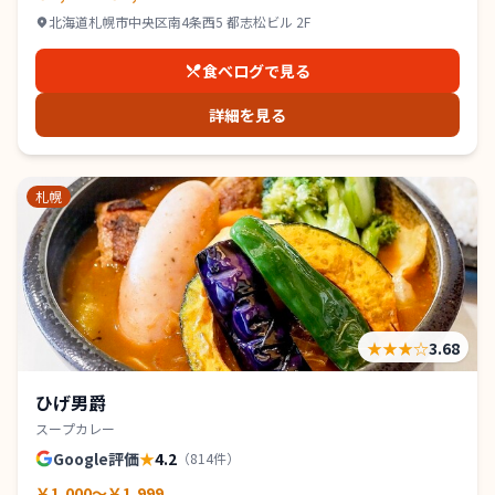
北海道札幌市中央区南4条西5 都志松ビル 2F
食べログで見る
詳細を見る
札幌
★★★
☆
3.68
ひげ男爵
スープカレー
Google評価
★
4.2
（
814
件）
￥1,000～￥1,999