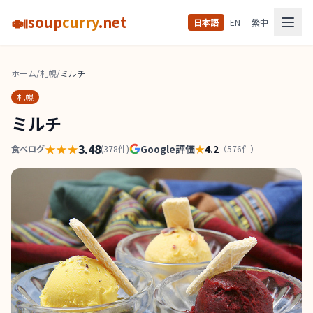
🍛
soup
curry
.net
日本語
EN
繁中
ホーム
/
札幌
/
ミルチ
札幌
ミルチ
★★★
3.48
Google評価
★
4.2
食べログ
(
378
件)
（
576
件）