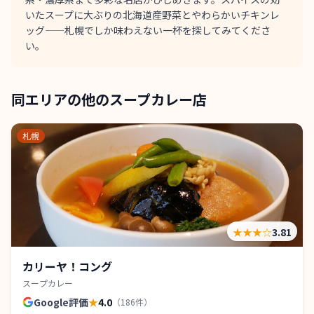
いたスープに大ぶりの北海道産野菜とやわらかいチキンレ
ッグ——札幌でしか味わえない一杯を探してみてくださ
い。
同エリアの他のスープカレー店
札幌
★★★
☆
3.81
カリーヤ！コング
スープカレー
Google評価
★
4.0
（
186
件）