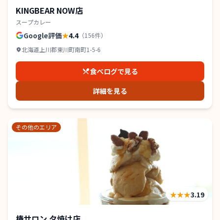
KINGBEAR NOW店
スープカレー
Google評価
★
4.4
（
156
件）
北海道上川郡東川町南町1-5-6
食べログで見る
詳細を見る
その他のエリア
★★★
3.19
椿サロン 夕焼け店