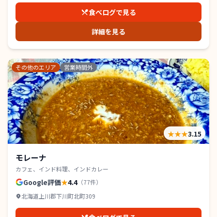
食べログで見る
詳細を見る
その他のエリア
営業時間外
★★★
3.15
モレーナ
カフェ、インド料理、インドカレー
Google評価
★
4.4
（
77
件）
北海道上川郡下川町北町309