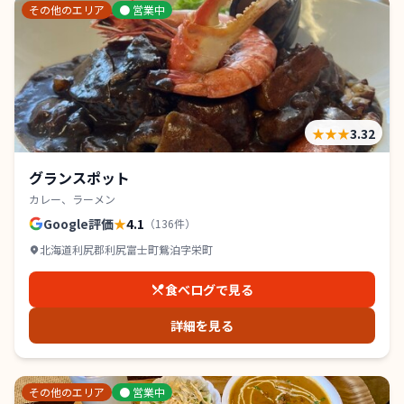
その他のエリア
●
営業中
★★★
3.32
グランスポット
カレー、ラーメン
Google評価
★
4.1
（
136
件）
北海道利尻郡利尻富士町鴛泊字栄町
食べログで見る
詳細を見る
その他のエリア
●
営業中