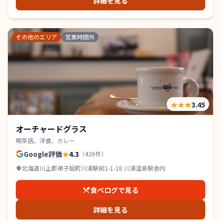
詳細を見る
その他のエリア
営業時間外
★★★
3.45
オーチャードグラス
喫茶店、洋食、カレー
Google評価
★
4.3
（
426
件）
北海道川上郡弟子屈町川湯駅前1-1-18 川湯温泉駅舎内
食べログで見る
詳細を見る