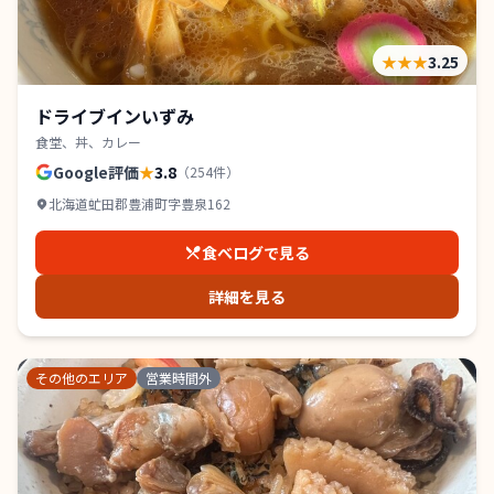
★★★
3.25
ドライブインいずみ
食堂、丼、カレー
Google評価
★
3.8
（
254
件）
北海道虻田郡豊浦町字豊泉162
食べログで見る
詳細を見る
その他のエリア
営業時間外