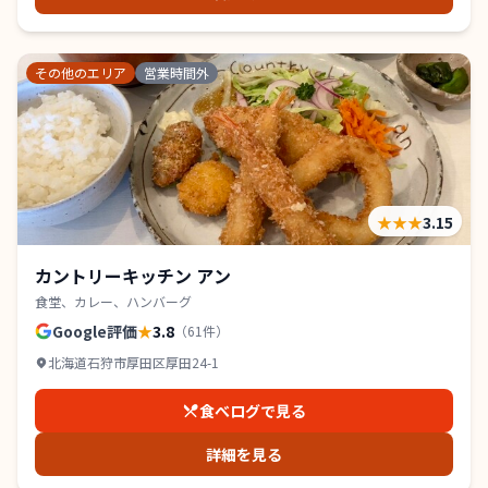
その他のエリア
営業時間外
★★★
3.15
カントリーキッチン アン
食堂、カレー、ハンバーグ
Google評価
★
3.8
（
61
件）
北海道石狩市厚田区厚田24-1
食べログで見る
詳細を見る