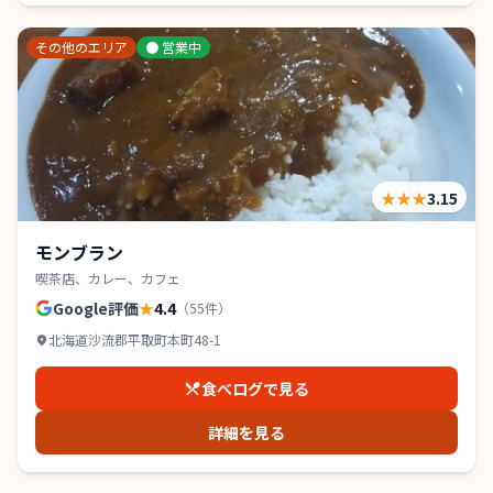
その他のエリア
●
営業中
★★★
3.15
モンブラン
喫茶店、カレー、カフェ
Google評価
★
4.4
（
55
件）
北海道沙流郡平取町本町48-1
食べログで見る
詳細を見る