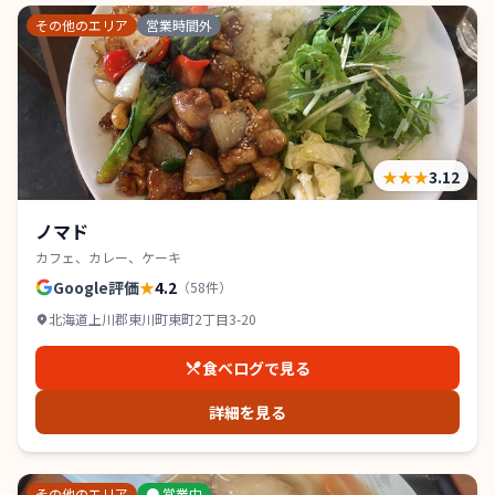
その他のエリア
営業時間外
★★★
3.12
ノマド
カフェ、カレー、ケーキ
Google評価
★
4.2
（
58
件）
北海道上川郡東川町東町2丁目3-20
食べログで見る
詳細を見る
その他のエリア
●
営業中