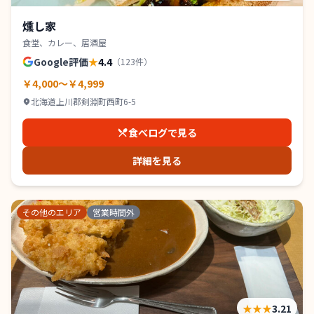
燻し家
食堂、カレー、居酒屋
Google評価
★
4.4
（
123
件）
￥4,000～￥4,999
北海道上川郡剣淵町西町6-5
食べログで見る
詳細を見る
その他のエリア
営業時間外
★★★
3.21