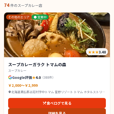
74
件のスープカレー店
その他のエリア
●
営業中
★★★
3.48
スープカレーガラク トマムの森
スープカレー
Google評価
★
4.0
（
388
件）
￥2,000～￥2,999
北海道勇払郡占冠村字中トマム 星野リゾート トマム ホタルストリー
ト
食べログで見る
詳細を見る