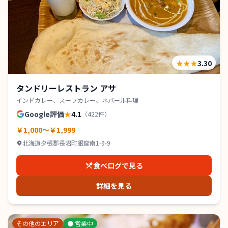
★★★
3.30
タンドリーレストラン アサ
インドカレー、スープカレー、ネパール料理
Google評価
★
4.1
（
422
件）
￥1,000～￥1,999
北海道夕張郡長沼町銀座南1-9-9
食べログで見る
詳細を見る
その他のエリア
●
営業中