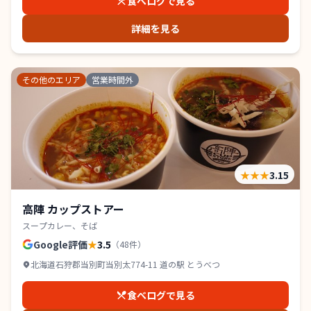
食べログで見る
詳細を見る
その他のエリア
営業時間外
★★★
3.15
高陣 カップストアー
スープカレー、そば
Google評価
★
3.5
（
48
件）
北海道石狩郡当別町当別太774-11 道の駅 とうべつ
食べログで見る