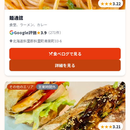
★★★
3.22
麺通舘
食堂、ラーメン、カレー
Google評価
★
3.9
（
271
件）
北海道斜里郡斜里町青葉町33-6
食べログで見る
詳細を見る
その他のエリア
営業時間外
★★★
3.21