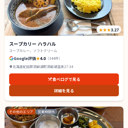
★★★
3.27
スープカリー ハラハル
スープカレー、ソフトクリーム
Google評価
★
4.0
（
344
件）
北海道虻田郡洞爺湖町洞爺湖温泉27-34
食べログで見る
詳細を見る
その他のエリア
営業時間外