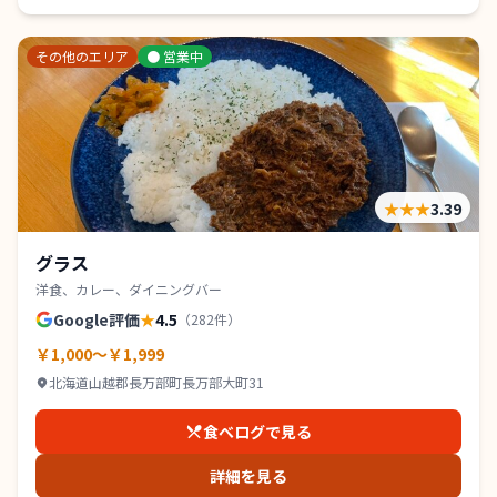
その他のエリア
●
営業中
★★★
3.39
グラス
洋食、カレー、ダイニングバー
Google評価
★
4.5
（
282
件）
￥1,000～￥1,999
北海道山越郡長万部町長万部大町31
食べログで見る
詳細を見る