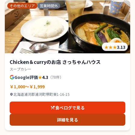
その他のエリア
営業時間外
★★★
3.13
Chicken＆curryのお店 さっちゃんハウス
スープカレー
Google評価
★
4.3
（
70
件）
￥1,000～￥1,999
北海道浦河郡浦河町堺町東1-16-15
食べログで見る
詳細を見る