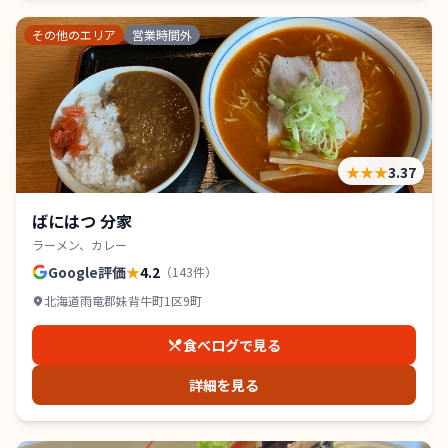
その他のエリア
営業時間外
★★★
3.37
ばにはつ 分家
ラーメン、カレー
Google評価
★
4.2
（
143
件）
北海道雨竜郡妹背牛町1区9町
食べログで見る
詳細を見る