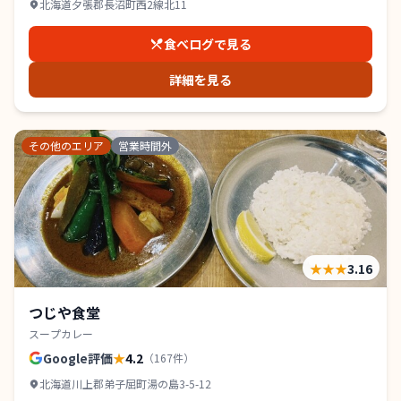
北海道夕張郡長沼町西2線北11
食べログで見る
詳細を見る
その他のエリア
営業時間外
★★★
3.16
つじや食堂
スープカレー
Google評価
★
4.2
（
167
件）
北海道川上郡弟子屈町湯の島3-5-12