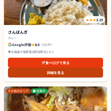
★★★
3.25
さんぼんぎ
カレー
Google評価
★
4.5
（
181
件）
北海道夕張郡長沼町旭町北1-6-1
食べログで見る
詳細を見る
その他のエリア
●
営業中