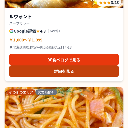
★★★
3.23
ルウォント
スープカレー
Google評価
★
4.3
（
249
件）
￥1,000～￥1,999
北海道勇払郡安平町追分緑が丘114-13
食べログで見る
詳細を見る
その他のエリア
営業時間外