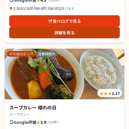
Google評価
★
4.5
北海道虻田郡洞爺湖町洞爺湖温泉124-4
食べログで見る
詳細を見る
その他のエリア
営業時間外
★★★
3.17
スープカレー 晴れの日
スープカレー
Google評価
★
3.9
（
64
件）