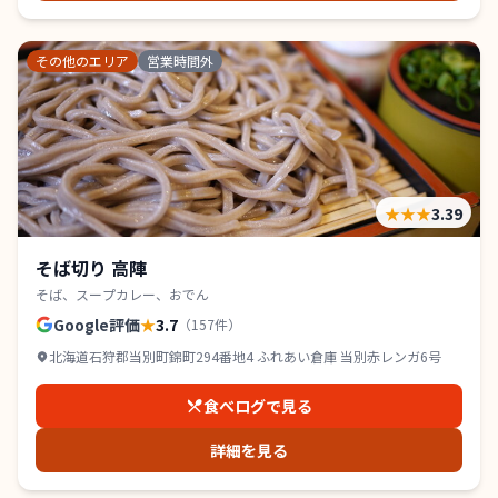
その他のエリア
営業時間外
★★★
3.39
そば切り 高陣
そば、スープカレー、おでん
Google評価
★
3.7
（
157
件）
北海道石狩郡当別町錦町294番地4 ふれあい倉庫 当別赤レンガ6号
食べログで見る
詳細を見る