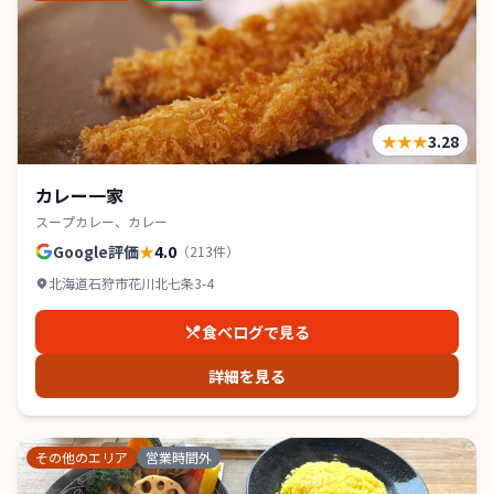
★★★
3.28
カレー一家
スープカレー、カレー
Google評価
★
4.0
（
213
件）
北海道石狩市花川北七条3-4
食べログで見る
詳細を見る
その他のエリア
営業時間外