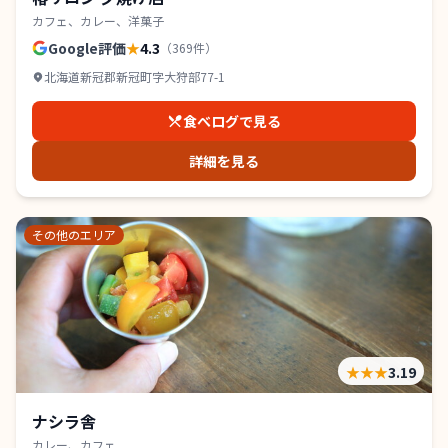
カフェ、カレー、洋菓子
Google評価
★
4.3
（
369
件）
北海道新冠郡新冠町字大狩部77-1
食べログで見る
詳細を見る
その他のエリア
★★★
3.19
ナシラ舎
カレー、カフェ