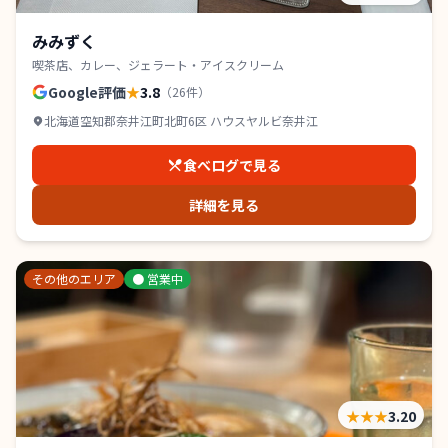
みみずく
喫茶店、カレー、ジェラート・アイスクリーム
Google評価
★
3.8
（
26
件）
北海道空知郡奈井江町北町6区 ハウスヤルビ奈井江
食べログで見る
詳細を見る
その他のエリア
●
営業中
★★★
3.20