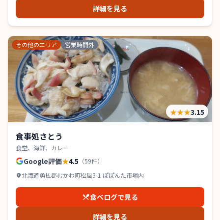
詳細を見る
その他のエリア
営業時間外
★★★
3.15
食事処さとう
食堂、海鮮、カレー
Google評価
★
4.5
（
59
件）
北海道勇払郡むかわ町松風3-1 ぽぽんた市場内
食べログで見る
詳細を見る