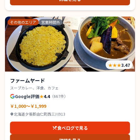
その他のエリア
営業時間外
★★★
3.47
ファームヤード
スープカレー、洋食、カフェ
Google評価
★
4.4
（
667
件）
￥1,000～￥1,999
北海道夕張郡由仁町西三川913
食べログで見る