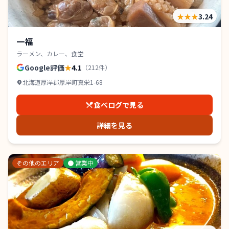
★★★
3.24
一福
ラーメン、カレー、食堂
Google評価
★
4.1
（
212
件）
北海道厚岸郡厚岸町真栄1-68
食べログで見る
詳細を見る
その他のエリア
●
営業中