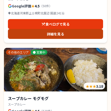
Google評価
★
4.5
（
50
件）
北海道河東郡上士幌町北居辺 国道241沿
食べログで見る
詳細を見る
その他のエリア
●
営業中
★★★
3.18
スープカレー モグモグ
スープカレー
（
528
件）