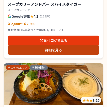
スープカリーアンドバー スパイスタイガー
スープカレー、バー
Google評価
★
4.2
（
125
件）
￥2,000～￥2,999
北海道日高郡新ひだか町静内吉野町1-2-4
食べログで見る
詳細を見る
その他のエリア
営業時間外
★★★
3.20