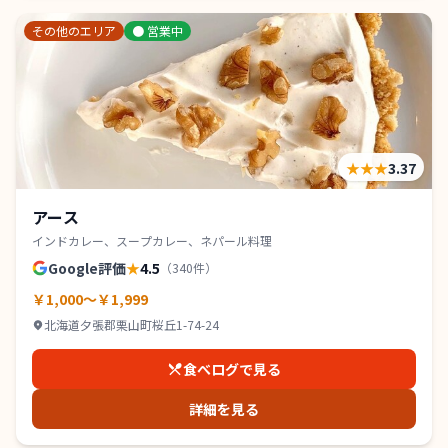
その他のエリア
●
営業中
★★★
3.37
アース
インドカレー、スープカレー、ネパール料理
Google評価
★
4.5
（
340
件）
￥1,000～￥1,999
北海道夕張郡栗山町桜丘1-74-24
食べログで見る
詳細を見る